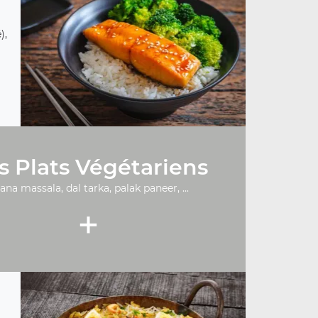
),
s Plats Végétariens
ana massala, dal tarka, palak paneer, ...
+