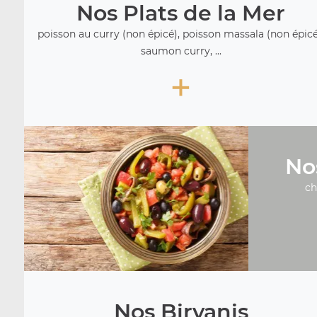
Nos Plats de la Mer
poisson au curry (non épicé), poisson massala (non épicé
saumon curry, ...
+
No
ch
Nos Biryanis