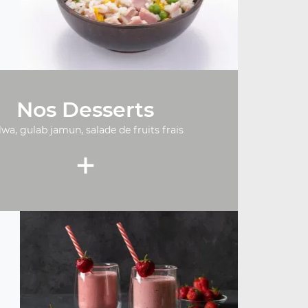
Nos Desserts
lwa, gulab jamun, salade de fruits frais
+