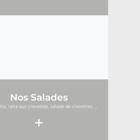
Nos Salades
ïta, raïta aux crevettes, salade de crevettes, ...
+