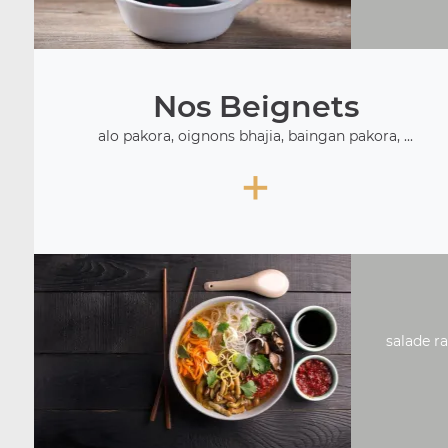
Nos Beignets
alo pakora, oignons bhajia, baingan pakora, ...
+
salade ra