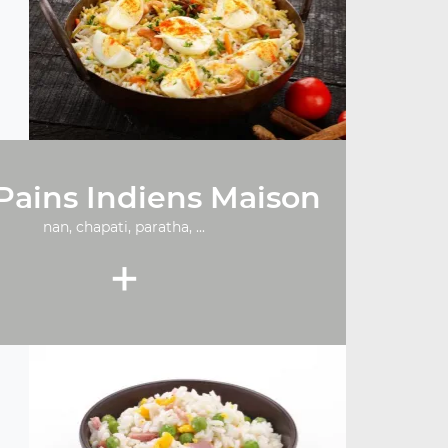
Pains Indiens Maison
nan, chapati, paratha, ...
+