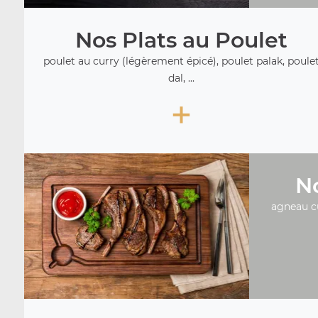
Nos Plats au Poulet
poulet au curry (légèrement épicé), poulet palak, poule
dal, ...
+
No
agneau c