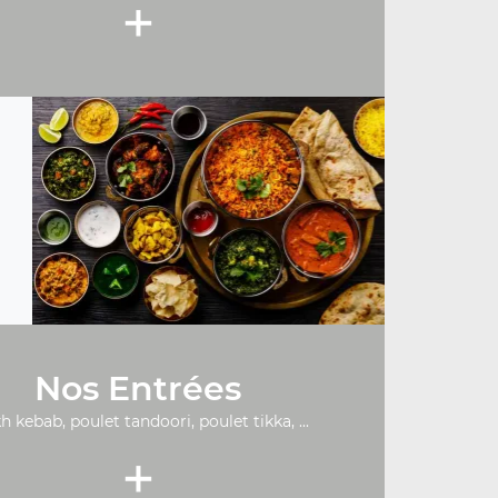
+
Nos Entrées
h kebab, poulet tandoori, poulet tikka, ...
+