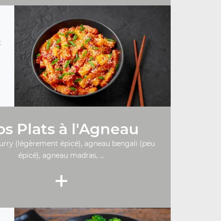
t
s Plats à l'Agneau
urry (légèrement épicé), agneau bengali (peu
épicé), agneau madras, ...
+