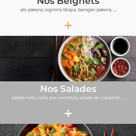
Nos Beignets
alo pakora, oignons bhajia, baingan pakora, ...
+
Nos Salades
salade raïta, raïta aux crevettes, salade de crevettes, ...
+