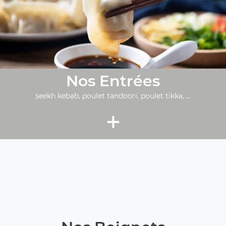
Nos Entrées
seekh kebab, poulet tandoori, poulet tikka, ...
+