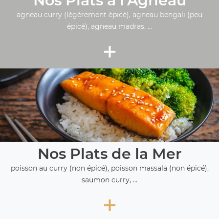
Nos Plats à l'Agneau
agneau curry (légèrement épicé), agneau bengali (peu
épicé), agneau madras, ...
+
Nos Plats de la Mer
poisson au curry (non épicé), poisson massala (non épicé),
saumon curry, ...
+