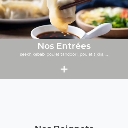
Nos Entrées
seekh kebab, poulet tandoori, poulet tikka, ...
+