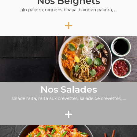
Nos Beignets
alo pakora, oignons bhajia, baingan pakora, ...
+
Nos Salades
salade raïta, raïta aux crevettes, salade de crevettes, ...
+