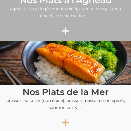
Nos Plats à l'Agneau
agneau curry (légèrement épicé), agneau bengali (peu
épicé), agneau madras, ...
+
Nos Plats de la Mer
poisson au curry (non épicé), poisson massala (non épicé),
saumon curry, ...
+