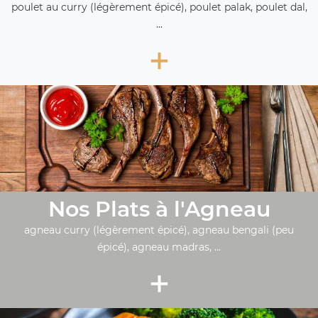
poulet au curry (légèrement épicé), poulet palak, poulet dal,
...
+
Nos Plats à l'Agneau
agneau curry (légèrement épicé), agneau bengali (peu
épicé), agneau madras, ...
+