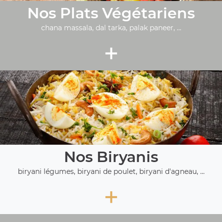
Nos Plats Végétariens
chana massala, dal tarka, palak paneer, ...
+
Nos Biryanis
biryani légumes, biryani de poulet, biryani d'agneau, ...
+