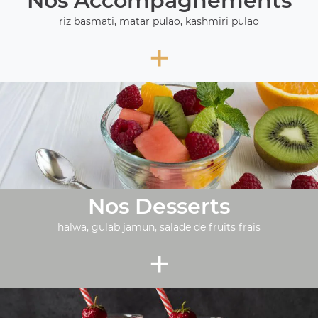
Nos Accompagnements
riz basmati, matar pulao, kashmiri pulao
+
Nos Desserts
halwa, gulab jamun, salade de fruits frais
+