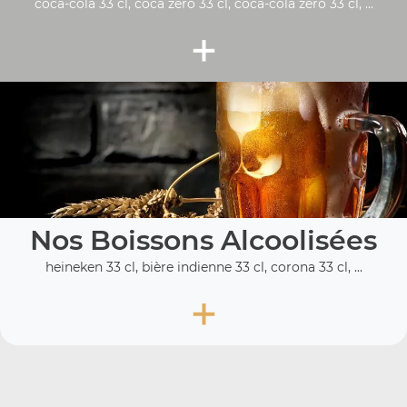
coca-cola 33 cl, coca zéro 33 cl, coca-cola zero 33 cl, ...
+
Nos Boissons Alcoolisées
heineken 33 cl, bière indienne 33 cl, corona 33 cl, ...
+