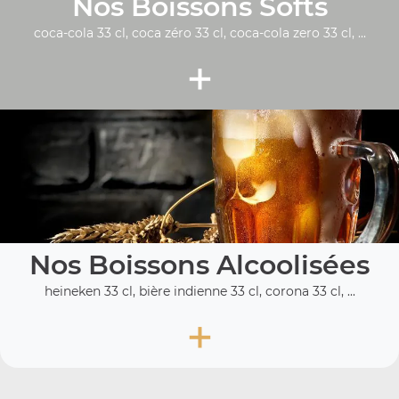
Nos Boissons Softs
coca-cola 33 cl, coca zéro 33 cl, coca-cola zero 33 cl, ...
+
Nos Boissons Alcoolisées
heineken 33 cl, bière indienne 33 cl, corona 33 cl, ...
+