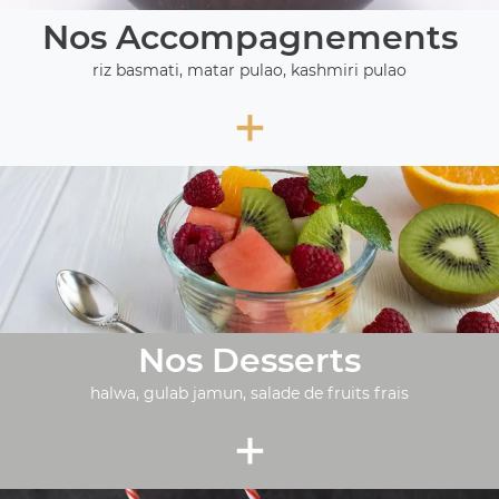
Nos Accompagnements
riz basmati, matar pulao, kashmiri pulao
+
Nos Desserts
halwa, gulab jamun, salade de fruits frais
+