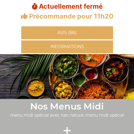
Actuellement fermé
Précommande pour 11h20
AVIS (86)
INFORMATIONS
Nos Menus Midi
menu midi spécial avec nan nature, menu midi spécial
+