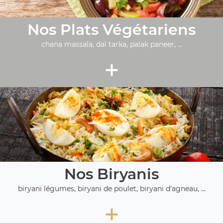
Nos Plats Végétariens
chana massala, dal tarka, palak paneer, ...
+
Nos Biryanis
biryani légumes, biryani de poulet, biryani d'agneau, ...
+