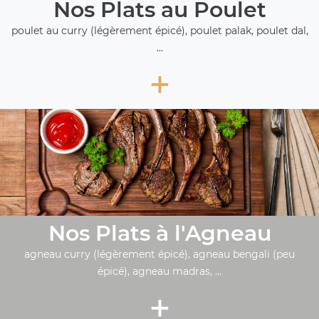
Nos Plats au Poulet
poulet au curry (légèrement épicé), poulet palak, poulet dal,
...
+
Nos Plats à l'Agneau
agneau curry (légèrement épicé), agneau bengali (peu
épicé), agneau madras, ...
+