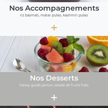
Nos Accompagnements
riz basmati, matar pulao, kashmiri pulao
+
Nos Desserts
halwa, gulab jamun, salade de fruits frais
+