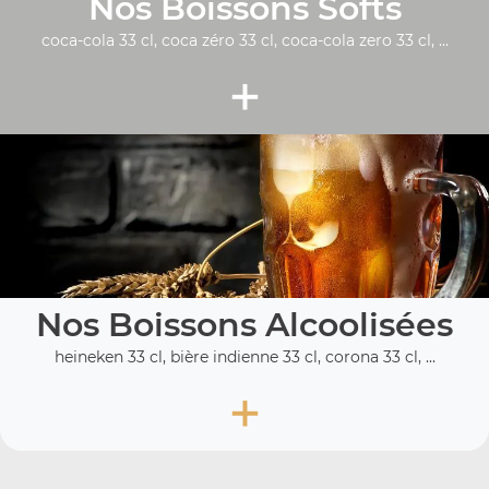
Nos Boissons Softs
coca-cola 33 cl, coca zéro 33 cl, coca-cola zero 33 cl, ...
+
Nos Boissons Alcoolisées
heineken 33 cl, bière indienne 33 cl, corona 33 cl, ...
+