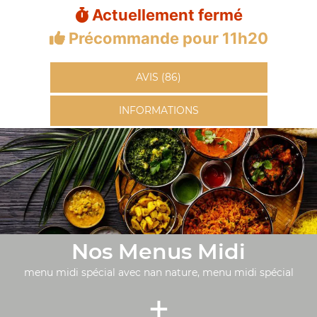
Actuellement fermé
Précommande pour 11h20
AVIS (86)
INFORMATIONS
Nos Menus Midi
menu midi spécial avec nan nature, menu midi spécial
+