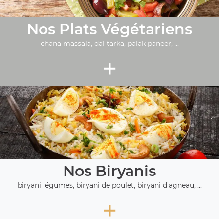
Nos Plats Végétariens
chana massala, dal tarka, palak paneer, ...
+
Nos Biryanis
biryani légumes, biryani de poulet, biryani d'agneau, ...
+