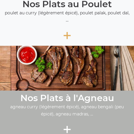
Nos Plats au Poulet
poulet au curry (légèrement épicé), poulet palak, poulet dal,
...
+
Nos Plats à l'Agneau
agneau curry (légèrement épicé), agneau bengali (peu
épicé), agneau madras, ...
+