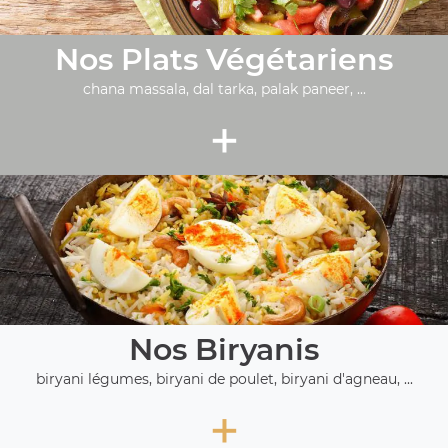
Nos Plats Végétariens
chana massala, dal tarka, palak paneer, ...
+
Nos Biryanis
biryani légumes, biryani de poulet, biryani d'agneau, ...
+