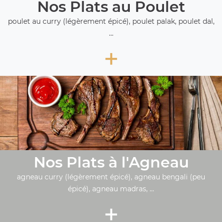
Nos Plats au Poulet
poulet au curry (légèrement épicé), poulet palak, poulet dal,
...
+
Nos Plats à l'Agneau
agneau curry (légèrement épicé), agneau bengali (peu
épicé), agneau madras, ...
+