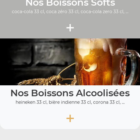
Nos Boissons Softs
coca-cola 33 cl, coca zéro 33 cl, coca-cola zero 33 cl, ...
+
Nos Boissons Alcoolisées
heineken 33 cl, bière indienne 33 cl, corona 33 cl, ...
+