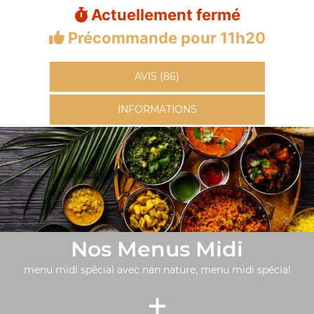
Actuellement fermé
Précommande pour 11h20
AVIS (86)
INFORMATIONS
Nos Menus Midi
menu midi spécial avec nan nature, menu midi spécial
+