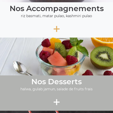
Nos Accompagnements
riz basmati, matar pulao, kashmiri pulao
+
Nos Desserts
halwa, gulab jamun, salade de fruits frais
+