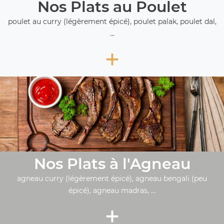
Nos Plats au Poulet
poulet au curry (légèrement épicé), poulet palak, poulet dal,
...
+
Nos Plats à l'Agneau
agneau curry (légèrement épicé), agneau bengali (peu
épicé), agneau madras, ...
+