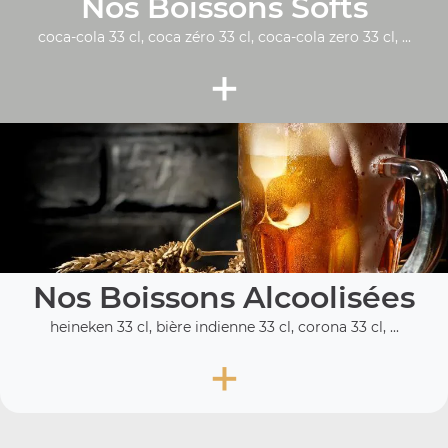
Nos Boissons Softs
coca-cola 33 cl, coca zéro 33 cl, coca-cola zero 33 cl, ...
+
Nos Boissons Alcoolisées
heineken 33 cl, bière indienne 33 cl, corona 33 cl, ...
+