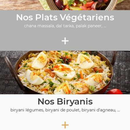
Nos Plats Végétariens
chana massala, dal tarka, palak paneer, ...
+
Nos Biryanis
biryani légumes, biryani de poulet, biryani d'agneau, ...
+