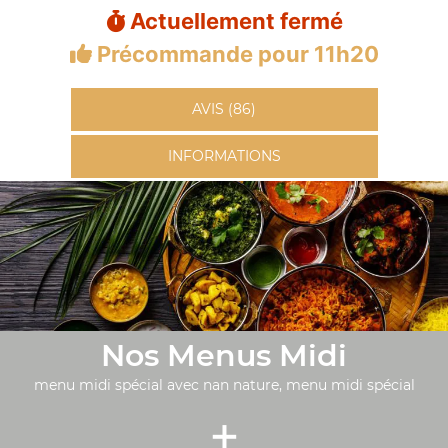
Actuellement fermé
Précommande pour 11h20
AVIS (86)
INFORMATIONS
Nos Menus Midi
menu midi spécial avec nan nature, menu midi spécial
+