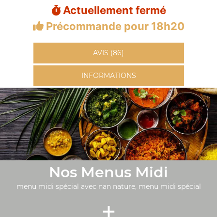
Actuellement fermé
Précommande pour 18h20
AVIS (86)
INFORMATIONS
Nos Menus Midi
menu midi spécial avec nan nature, menu midi spécial
+