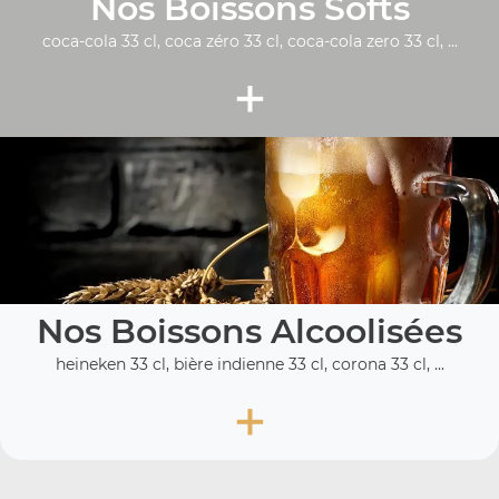
Nos Boissons Softs
coca-cola 33 cl, coca zéro 33 cl, coca-cola zero 33 cl, ...
+
Nos Boissons Alcoolisées
heineken 33 cl, bière indienne 33 cl, corona 33 cl, ...
+