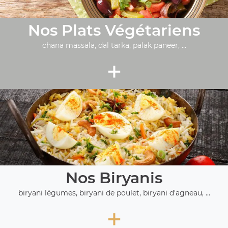
Nos Plats Végétariens
chana massala, dal tarka, palak paneer, ...
+
Nos Biryanis
biryani légumes, biryani de poulet, biryani d'agneau, ...
+