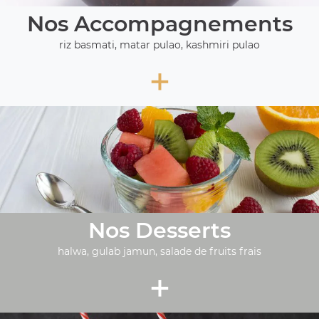
Nos Accompagnements
riz basmati, matar pulao, kashmiri pulao
+
Nos Desserts
halwa, gulab jamun, salade de fruits frais
+