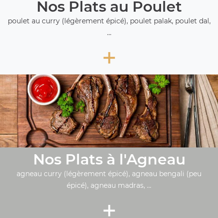
Nos Plats au Poulet
poulet au curry (légèrement épicé), poulet palak, poulet dal,
...
+
Nos Plats à l'Agneau
agneau curry (légèrement épicé), agneau bengali (peu
épicé), agneau madras, ...
+