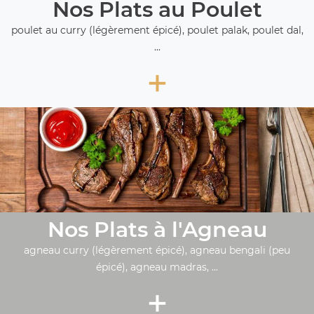
Nos Plats au Poulet
poulet au curry (légèrement épicé), poulet palak, poulet dal,
...
+
Nos Plats à l'Agneau
agneau curry (légèrement épicé), agneau bengali (peu
épicé), agneau madras, ...
+