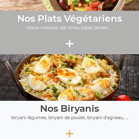
Nos Plats Végétariens
chana massala, dal tarka, palak paneer, ...
+
Nos Biryanis
biryani légumes, biryani de poulet, biryani d'agneau, ...
+