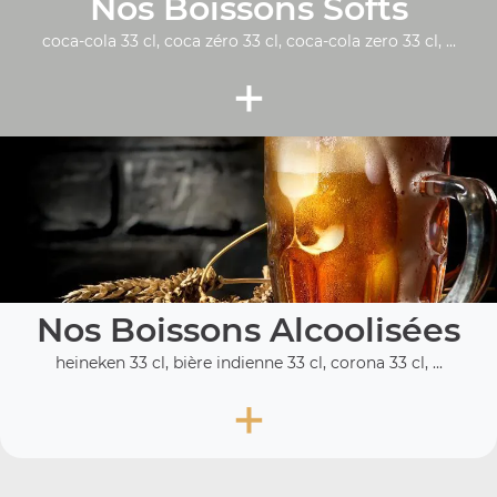
Nos Boissons Softs
coca-cola 33 cl, coca zéro 33 cl, coca-cola zero 33 cl, ...
+
Nos Boissons Alcoolisées
heineken 33 cl, bière indienne 33 cl, corona 33 cl, ...
+