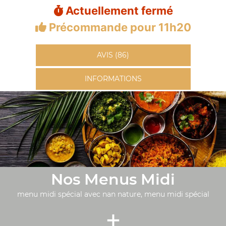
Actuellement fermé
Précommande pour 11h20
AVIS (86)
INFORMATIONS
Nos Menus Midi
menu midi spécial avec nan nature, menu midi spécial
+