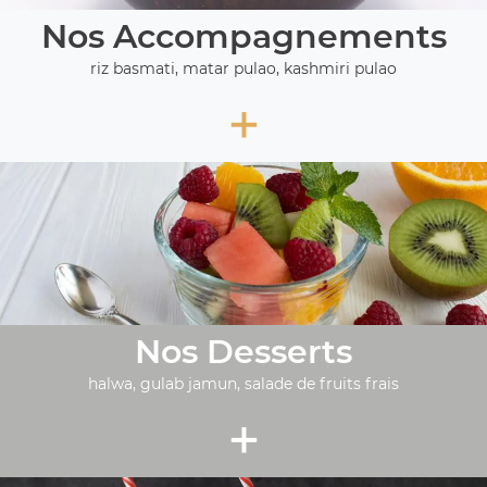
Nos Accompagnements
riz basmati, matar pulao, kashmiri pulao
+
Nos Desserts
halwa, gulab jamun, salade de fruits frais
+