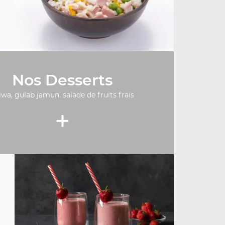
Nos Desserts
lwa, gulab jamun, salade de fruits frais
+