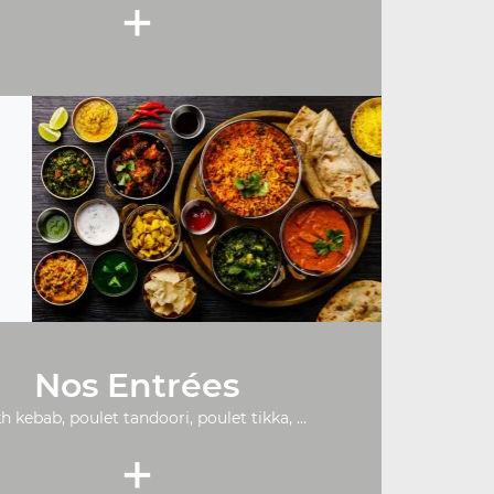
+
Nos Entrées
h kebab, poulet tandoori, poulet tikka, ...
+