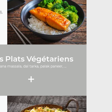
),
s Plats Végétariens
ana massala, dal tarka, palak paneer, ...
+