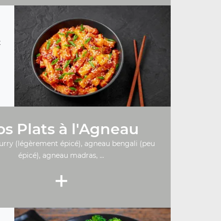
t
s Plats à l'Agneau
urry (légèrement épicé), agneau bengali (peu
épicé), agneau madras, ...
+