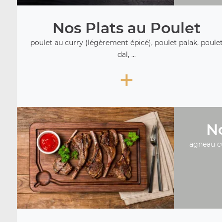
Nos Plats au Poulet
poulet au curry (légèrement épicé), poulet palak, poule
dal, ...
+
No
agneau c