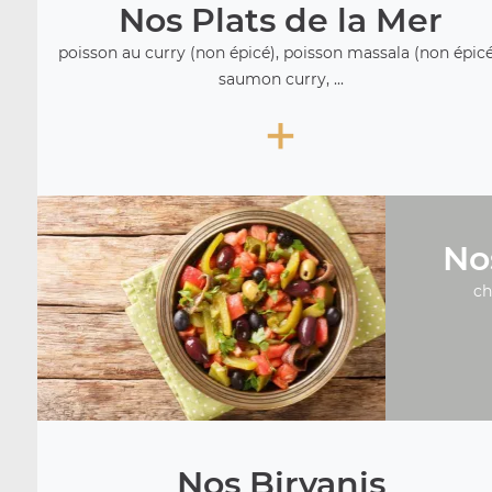
Nos Plats de la Mer
poisson au curry (non épicé), poisson massala (non épicé
saumon curry, ...
+
No
ch
Nos Biryanis