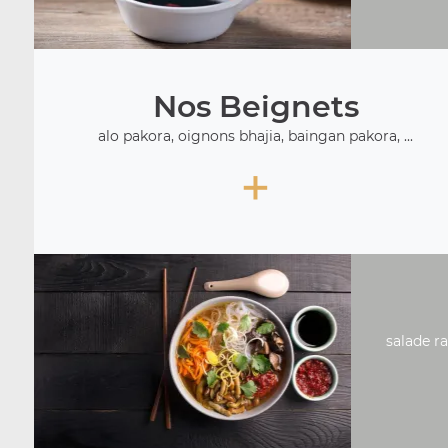
Nos Beignets
alo pakora, oignons bhajia, baingan pakora, ...
+
salade ra