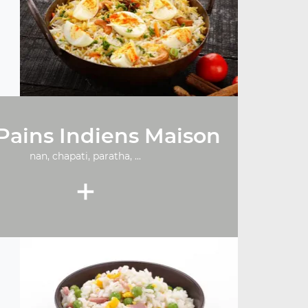
Pains Indiens Maison
nan, chapati, paratha, ...
+