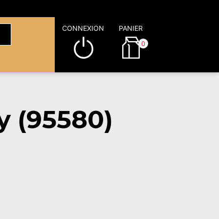
CONNEXION
PANIER
0
y (95580)