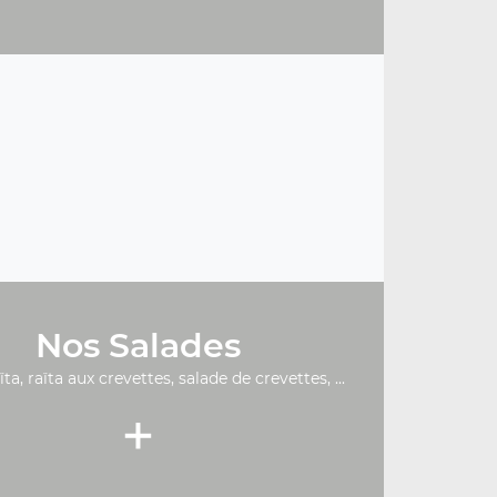
Nos Salades
ïta, raïta aux crevettes, salade de crevettes, ...
+