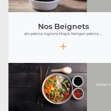
Nos Beignets
alo pakora, oignons bhajia, baingan pakora, ...
+
salade ra