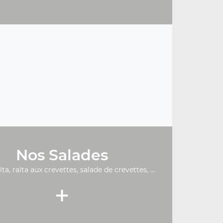
Nos Salades
ïta, raïta aux crevettes, salade de crevettes, ...
+