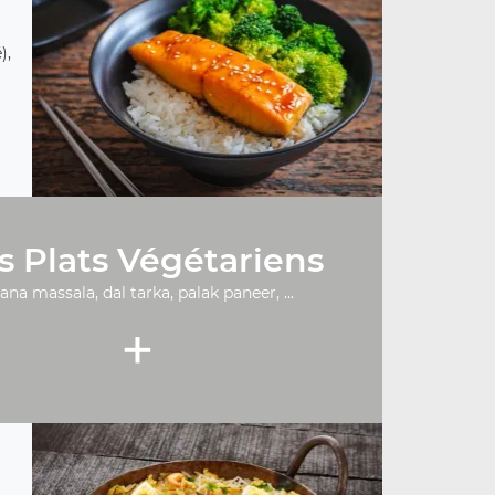
),
s Plats Végétariens
ana massala, dal tarka, palak paneer, ...
+