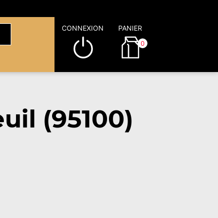
CONNEXION
PANIER
0
il (95100)