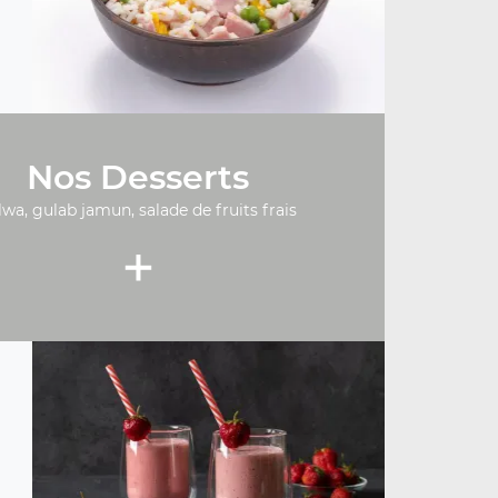
Nos Desserts
lwa, gulab jamun, salade de fruits frais
+