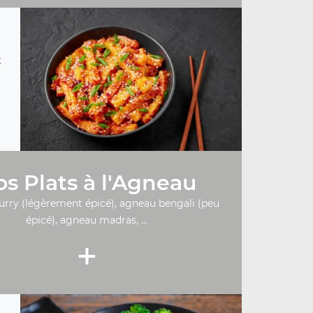
t
s Plats à l'Agneau
urry (légèrement épicé), agneau bengali (peu
épicé), agneau madras, ...
+