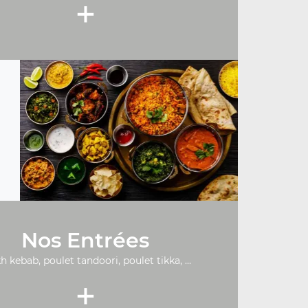
+
Nos Entrées
h kebab, poulet tandoori, poulet tikka, ...
+