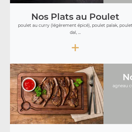
Nos Plats au Poulet
poulet au curry (légèrement épicé), poulet palak, poule
dal, ...
+
No
agneau c