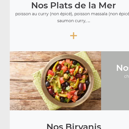
Nos Plats de la Mer
poisson au curry (non épicé), poisson massala (non épicé
saumon curry, ...
+
No
ch
Nos Biryanis