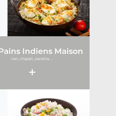
Pains Indiens Maison
nan, chapati, paratha, ...
+