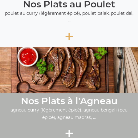
Nos Plats au Poulet
poulet au curry (légèrement épicé), poulet palak, poulet dal,
...
+
Nos Plats à l'Agneau
agneau curry (légèrement épicé), agneau bengali (peu
épicé), agneau madras, ...
+