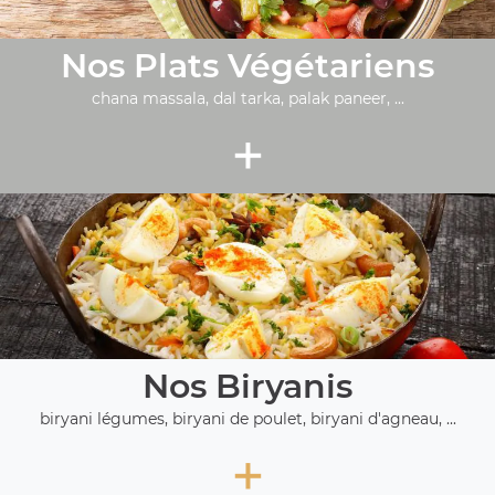
Nos Plats Végétariens
chana massala, dal tarka, palak paneer, ...
+
Nos Biryanis
biryani légumes, biryani de poulet, biryani d'agneau, ...
+