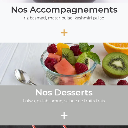
Nos Accompagnements
riz basmati, matar pulao, kashmiri pulao
+
Nos Desserts
halwa, gulab jamun, salade de fruits frais
+