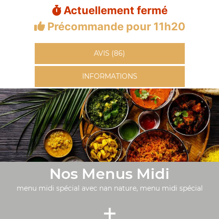
Actuellement fermé
Précommande pour 11h20
AVIS (86)
INFORMATIONS
Nos Menus Midi
menu midi spécial avec nan nature, menu midi spécial
+