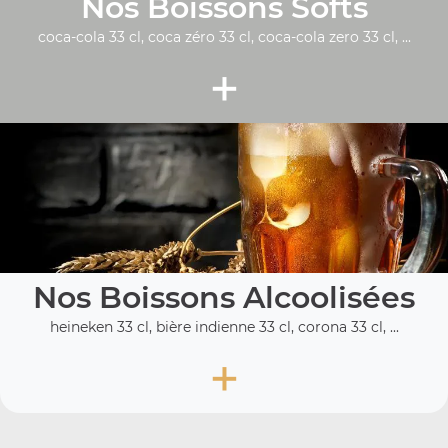
Nos Boissons Softs
coca-cola 33 cl, coca zéro 33 cl, coca-cola zero 33 cl, ...
+
Nos Boissons Alcoolisées
heineken 33 cl, bière indienne 33 cl, corona 33 cl, ...
+