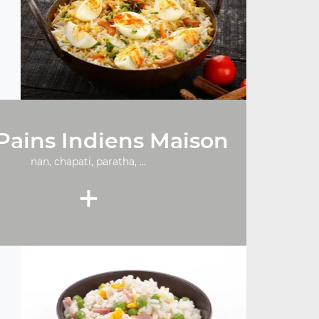
Pains Indiens Maison
nan, chapati, paratha, ...
+