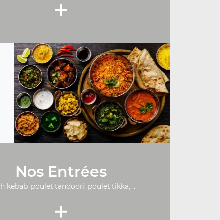
+
Nos Entrées
h kebab, poulet tandoori, poulet tikka, ...
+