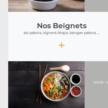
Nos Beignets
alo pakora, oignons bhajia, baingan pakora, ...
+
salade ra