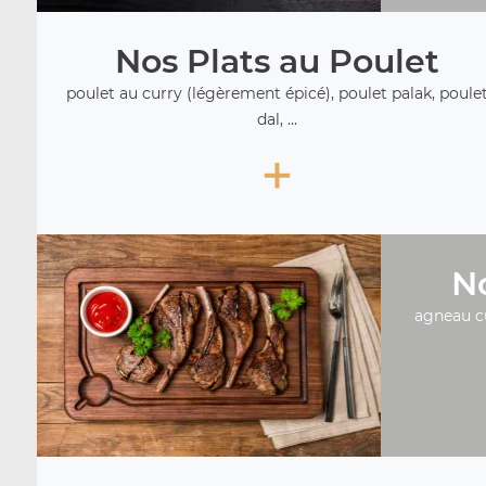
Nos Plats au Poulet
poulet au curry (légèrement épicé), poulet palak, poule
dal, ...
+
No
agneau c