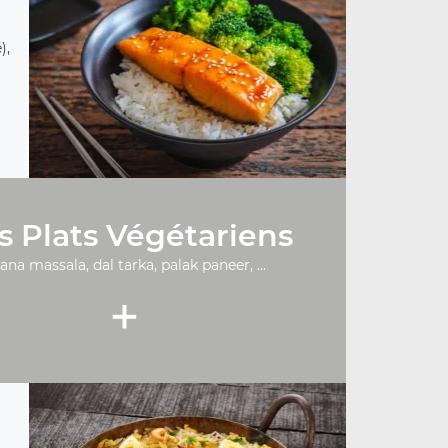
),
s Plats Végétariens
ana massala, dal tarka, palak paneer, ...
+