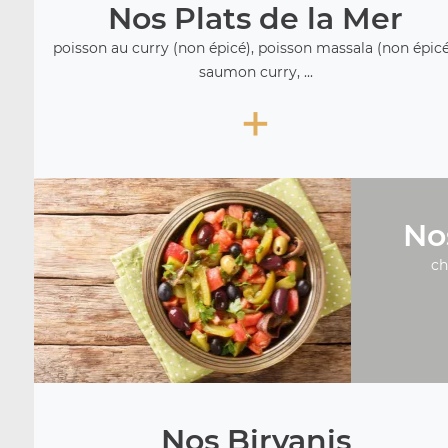
Nos Plats de la Mer
poisson au curry (non épicé), poisson massala (non épicé
saumon curry, ...
+
No
ch
Nos Biryanis