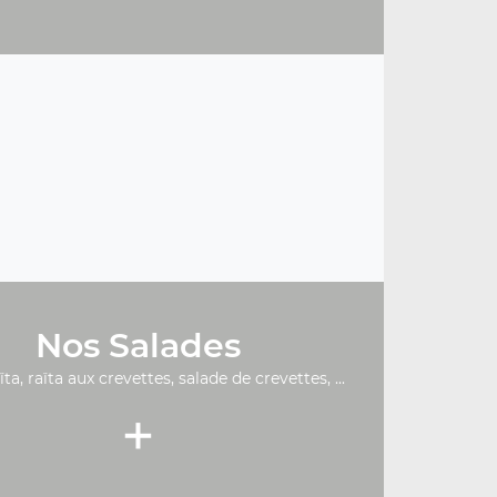
Nos Salades
ïta, raïta aux crevettes, salade de crevettes, ...
+