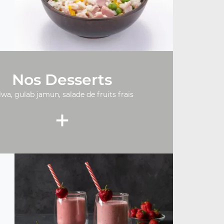
Nos Desserts
lwa, gulab jamun, salade de fruits frais
+