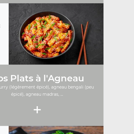
t
s Plats à l'Agneau
urry (légèrement épicé), agneau bengali (peu
épicé), agneau madras, ...
+