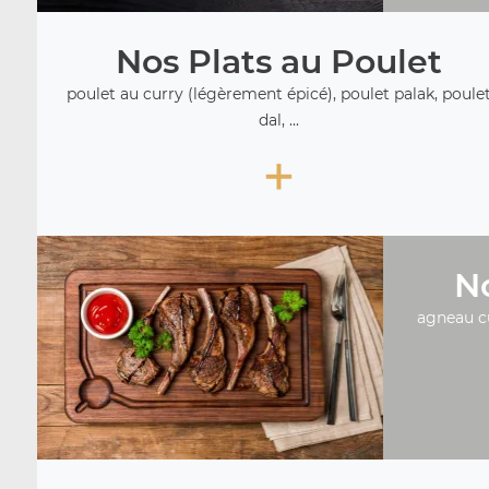
Nos Plats au Poulet
poulet au curry (légèrement épicé), poulet palak, poule
dal, ...
+
No
agneau c