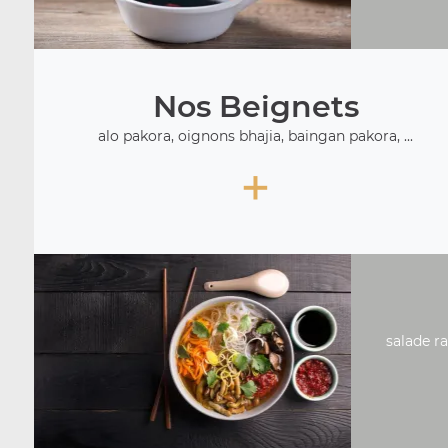
Nos Beignets
alo pakora, oignons bhajia, baingan pakora, ...
+
salade ra