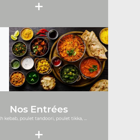
+
Nos Entrées
h kebab, poulet tandoori, poulet tikka, ...
+