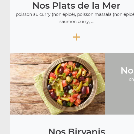
Nos Plats de la Mer
poisson au curry (non épicé), poisson massala (non épicé
saumon curry, ...
+
No
ch
Nos Biryanis