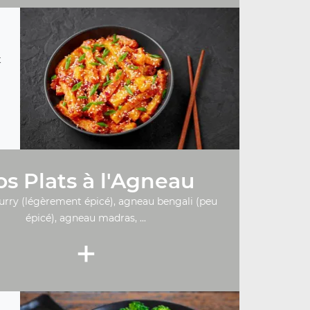
t
s Plats à l'Agneau
urry (légèrement épicé), agneau bengali (peu
épicé), agneau madras, ...
+