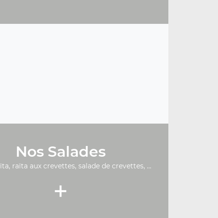
Nos Salades
ïta, raïta aux crevettes, salade de crevettes, ...
+