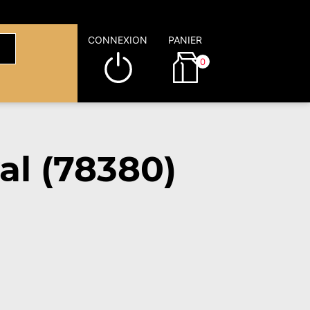
CONNEXION
PANIER
0
al (78380)