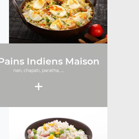
Pains Indiens Maison
nan, chapati, paratha, ...
+