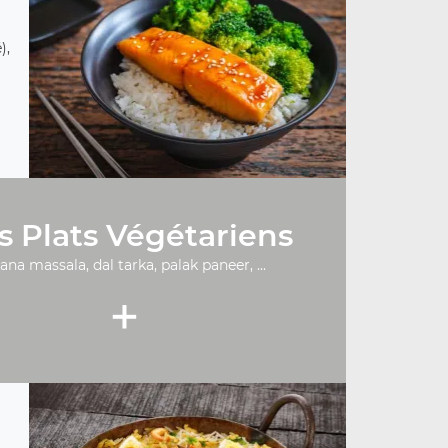
),
s Plats Végétariens
ana massala, dal tarka, palak paneer, ...
+