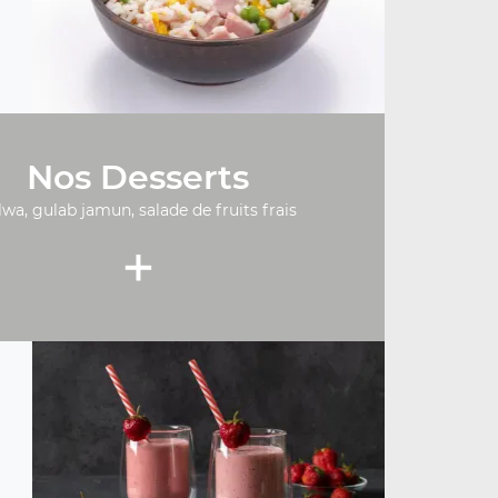
Nos Desserts
lwa, gulab jamun, salade de fruits frais
+