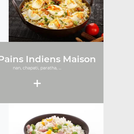
Pains Indiens Maison
nan, chapati, paratha, ...
+