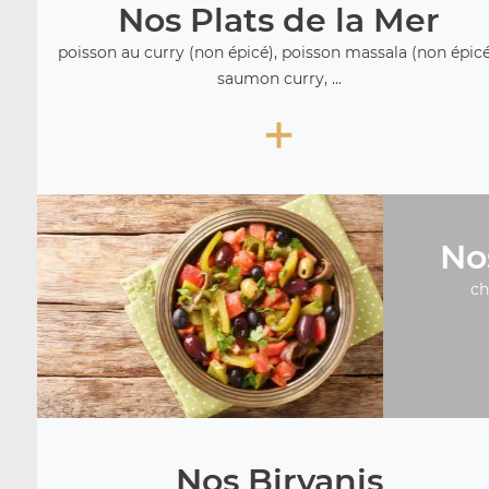
Nos Plats de la Mer
poisson au curry (non épicé), poisson massala (non épicé
saumon curry, ...
+
No
ch
Nos Biryanis