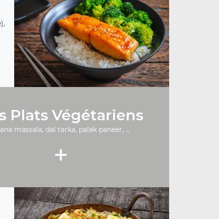
),
s Plats Végétariens
ana massala, dal tarka, palak paneer, ...
+