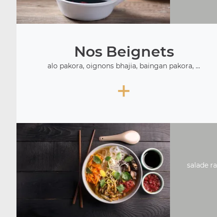
Nos Beignets
alo pakora, oignons bhajia, baingan pakora, ...
+
salade ra