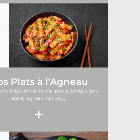
t
s Plats à l'Agneau
urry (légèrement épicé), agneau bengali (peu
épicé), agneau madras, ...
+