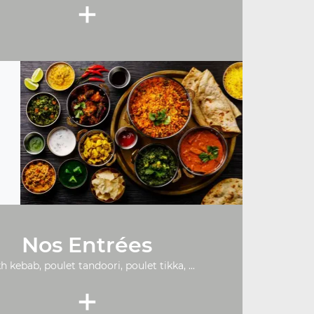
+
Nos Entrées
h kebab, poulet tandoori, poulet tikka, ...
+