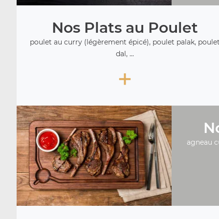
Nos Plats au Poulet
poulet au curry (légèrement épicé), poulet palak, poule
dal, ...
+
No
agneau c