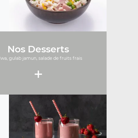
Nos Desserts
lwa, gulab jamun, salade de fruits frais
+