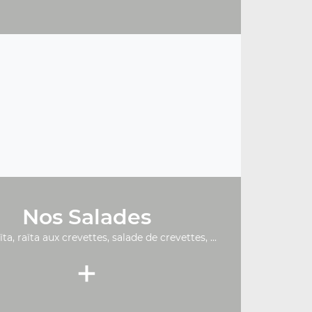
Nos Salades
ïta, raïta aux crevettes, salade de crevettes, ...
+