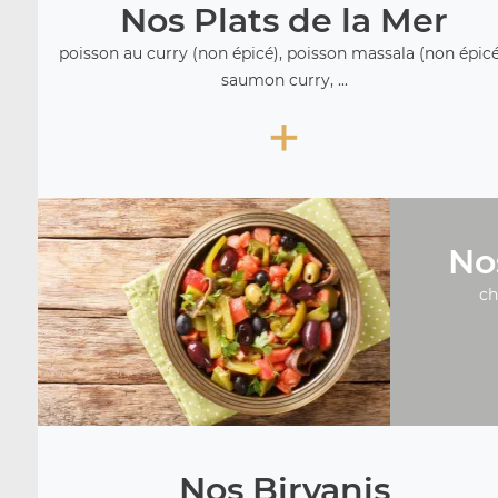
Nos Plats de la Mer
poisson au curry (non épicé), poisson massala (non épicé
saumon curry, ...
+
No
ch
Nos Biryanis