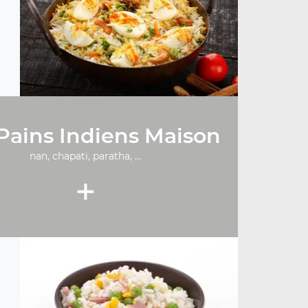
Pains Indiens Maison
nan, chapati, paratha, ...
+