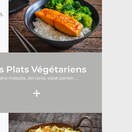
),
s Plats Végétariens
ana massala, dal tarka, palak paneer, ...
+