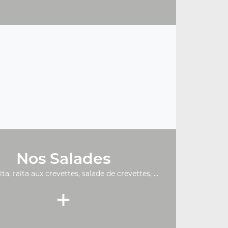
Nos Salades
ïta, raïta aux crevettes, salade de crevettes, ...
+