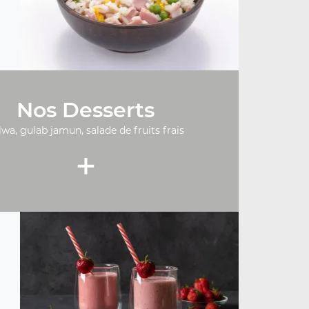
Nos Desserts
lwa, gulab jamun, salade de fruits frais
+