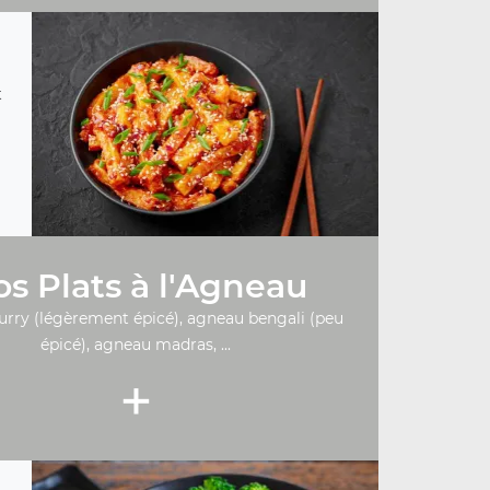
t
s Plats à l'Agneau
urry (légèrement épicé), agneau bengali (peu
épicé), agneau madras, ...
+