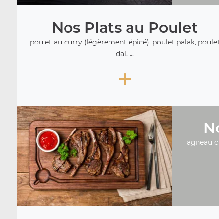
Nos Plats au Poulet
poulet au curry (légèrement épicé), poulet palak, poule
dal, ...
+
No
agneau c