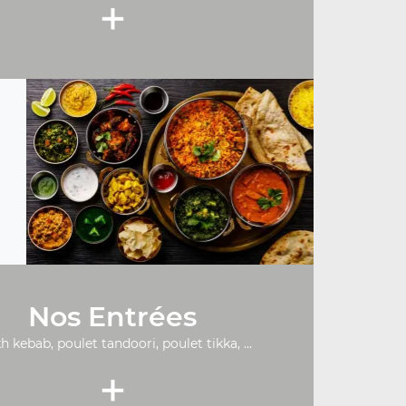
+
Nos Entrées
h kebab, poulet tandoori, poulet tikka, ...
+