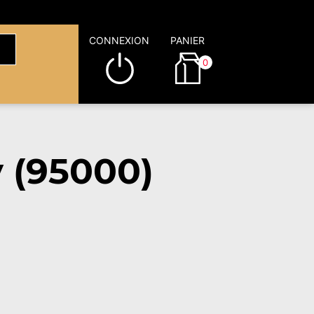
CONNEXION
PANIER
0
 (95000)