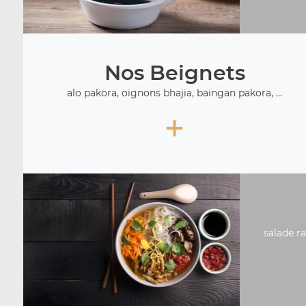
Nos Beignets
alo pakora, oignons bhajia, baingan pakora, ...
+
salade ra