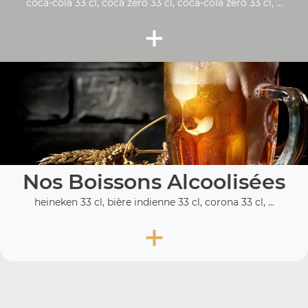
coca-cola 33 cl, coca zéro 33 cl, coca-cola zero 33 cl, ...
+
Nos Boissons Alcoolisées
heineken 33 cl, bière indienne 33 cl, corona 33 cl, ...
+