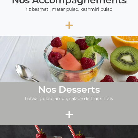
Nos Accompagnements
riz basmati, matar pulao, kashmiri pulao
+
Nos Desserts
halwa, gulab jamun, salade de fruits frais
+