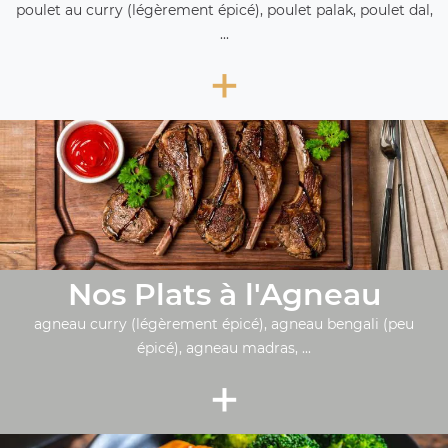
poulet au curry (légèrement épicé), poulet palak, poulet dal,
...
+
Nos Plats à l'Agneau
agneau curry (légèrement épicé), agneau bengali (peu
épicé), agneau madras, ...
+