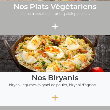
Nos Plats Végétariens
chana massala, dal tarka, palak paneer, ...
+
Nos Biryanis
biryani légumes, biryani de poulet, biryani d'agneau, ...
+