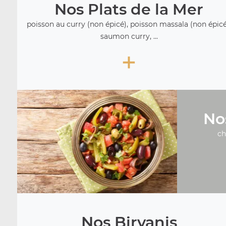
Nos Plats de la Mer
poisson au curry (non épicé), poisson massala (non épicé
saumon curry, ...
+
No
ch
Nos Biryanis