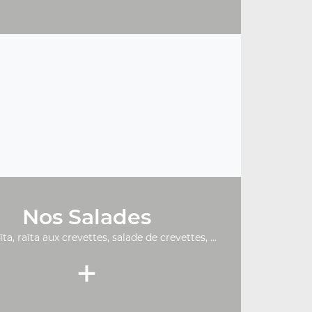
Nos Salades
ïta, raïta aux crevettes, salade de crevettes, ...
+