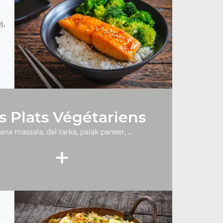
),
s Plats Végétariens
ana massala, dal tarka, palak paneer, ...
+