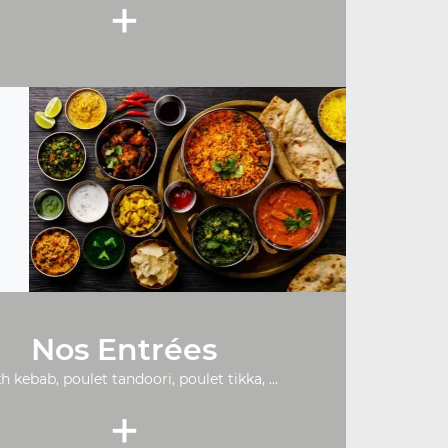
+
Nos Entrées
h kebab, poulet tandoori, poulet tikka, ...
+