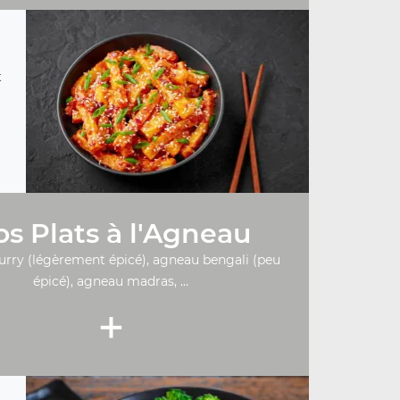
t
s Plats à l'Agneau
urry (légèrement épicé), agneau bengali (peu
épicé), agneau madras, ...
+