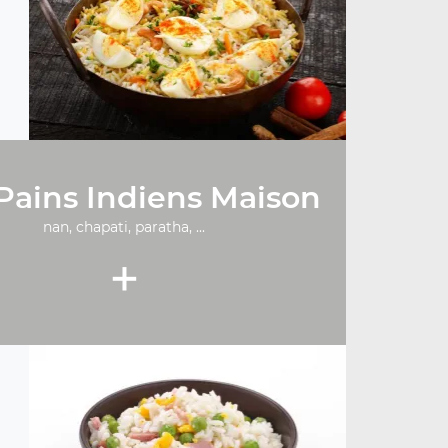
Pains Indiens Maison
nan, chapati, paratha, ...
+