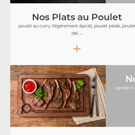
Nos Plats au Poulet
poulet au curry (légèrement épicé), poulet palak, poule
dal, ...
+
No
agneau c