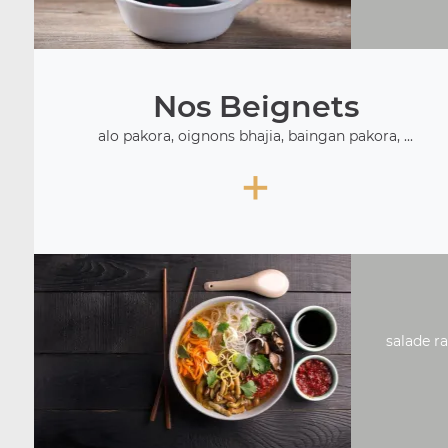
Nos Beignets
alo pakora, oignons bhajia, baingan pakora, ...
+
salade ra