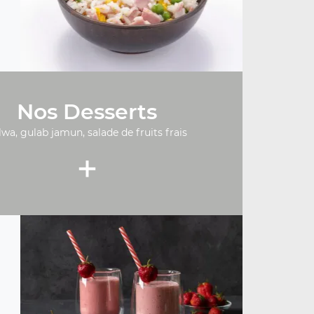
Nos Desserts
lwa, gulab jamun, salade de fruits frais
+