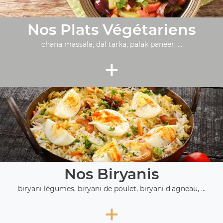
Nos Plats Végétariens
chana massala, dal tarka, palak paneer, ...
+
Nos Biryanis
biryani légumes, biryani de poulet, biryani d'agneau, ...
+