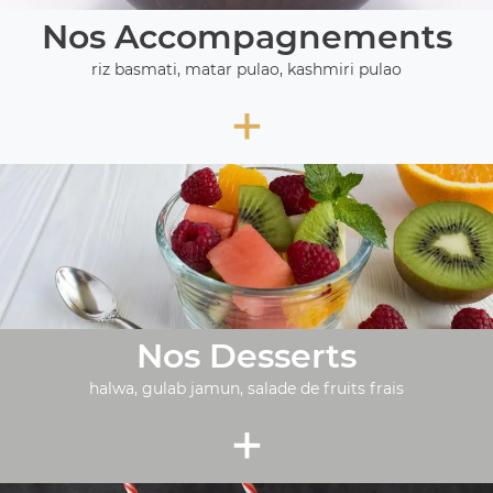
Nos Accompagnements
riz basmati, matar pulao, kashmiri pulao
+
Nos Desserts
halwa, gulab jamun, salade de fruits frais
+