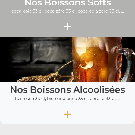
Nos Boissons Softs
coca-cola 33 cl, coca zéro 33 cl, coca-cola zero 33 cl, ...
+
Nos Boissons Alcoolisées
heineken 33 cl, bière indienne 33 cl, corona 33 cl, ...
+