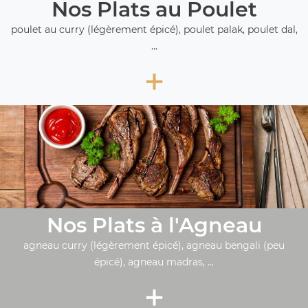
Nos Plats au Poulet
poulet au curry (légèrement épicé), poulet palak, poulet dal,
...
+
Nos Plats à l'Agneau
agneau curry (légèrement épicé), agneau bengali (peu
épicé), agneau madras, ...
+