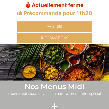
Actuellement fermé
Précommande pour 11h20
AVIS (86)
INFORMATIONS
Nos Menus Midi
menu midi spécial avec nan nature, menu midi spécial
+