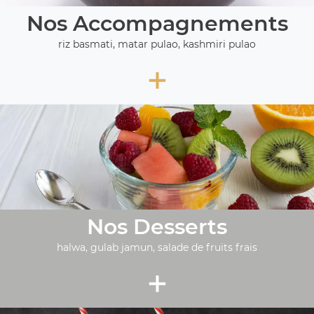
Nos Accompagnements
riz basmati, matar pulao, kashmiri pulao
+
Nos Desserts
halwa, gulab jamun, salade de fruits frais
+