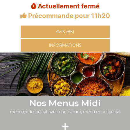
Actuellement fermé
Précommande pour 11h20
AVIS (86)
INFORMATIONS
Nos Menus Midi
menu midi spécial avec nan nature, menu midi spécial
+