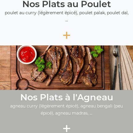
Nos Plats au Poulet
poulet au curry (légèrement épicé), poulet palak, poulet dal,
...
+
Nos Plats à l'Agneau
agneau curry (légèrement épicé), agneau bengali (peu
épicé), agneau madras, ...
+