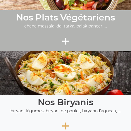
Nos Plats Végétariens
chana massala, dal tarka, palak paneer, ...
+
Nos Biryanis
biryani légumes, biryani de poulet, biryani d'agneau, ...
+