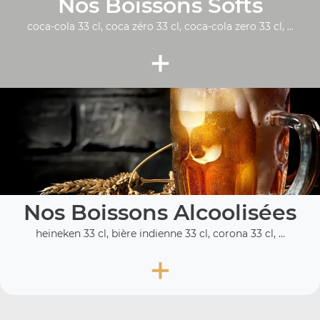
Nos Boissons Softs
coca-cola 33 cl, coca zéro 33 cl, coca-cola zero 33 cl, ...
+
Nos Boissons Alcoolisées
heineken 33 cl, bière indienne 33 cl, corona 33 cl, ...
+