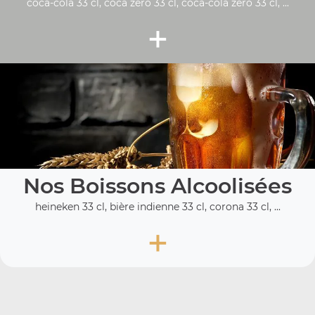
coca-cola 33 cl, coca zéro 33 cl, coca-cola zero 33 cl, ...
+
Nos Boissons Alcoolisées
heineken 33 cl, bière indienne 33 cl, corona 33 cl, ...
+