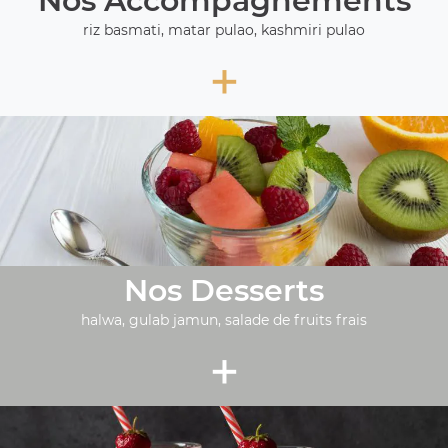
Nos Accompagnements
riz basmati, matar pulao, kashmiri pulao
+
Nos Desserts
halwa, gulab jamun, salade de fruits frais
+