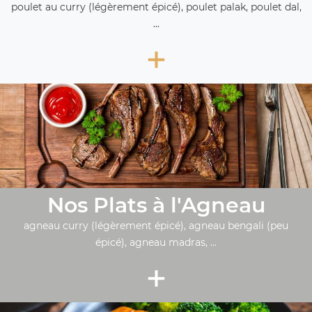
poulet au curry (légèrement épicé), poulet palak, poulet dal,
...
+
Nos Plats à l'Agneau
agneau curry (légèrement épicé), agneau bengali (peu
épicé), agneau madras, ...
+