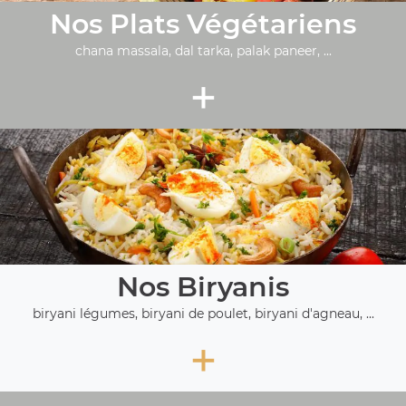
Nos Plats Végétariens
chana massala, dal tarka, palak paneer, ...
+
Nos Biryanis
biryani légumes, biryani de poulet, biryani d'agneau, ...
+