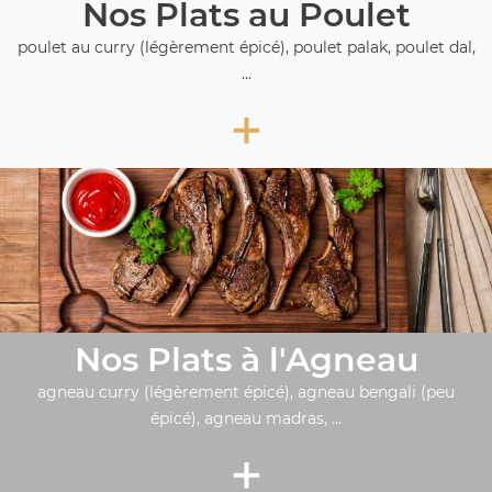
Nos Plats au Poulet
poulet au curry (légèrement épicé), poulet palak, poulet dal,
...
+
Nos Plats à l'Agneau
agneau curry (légèrement épicé), agneau bengali (peu
épicé), agneau madras, ...
+