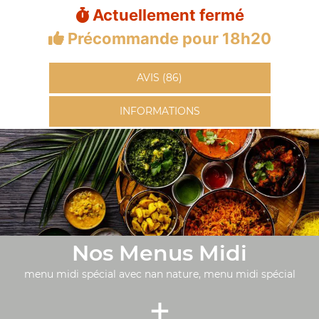
Actuellement fermé
Précommande pour 18h20
AVIS (86)
INFORMATIONS
Nos Menus Midi
menu midi spécial avec nan nature, menu midi spécial
+