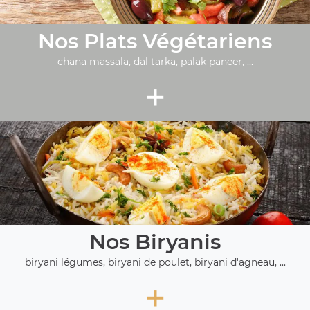
Nos Plats Végétariens
chana massala, dal tarka, palak paneer, ...
+
Nos Biryanis
biryani légumes, biryani de poulet, biryani d'agneau, ...
+