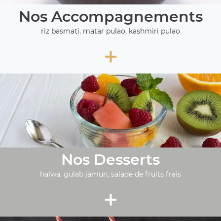
Nos Accompagnements
riz basmati, matar pulao, kashmiri pulao
+
Nos Desserts
halwa, gulab jamun, salade de fruits frais
+