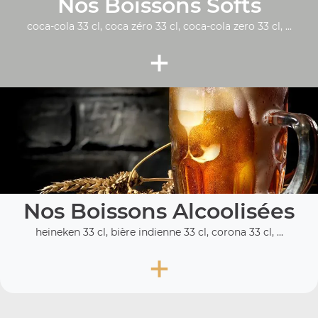
Nos Boissons Softs
coca-cola 33 cl, coca zéro 33 cl, coca-cola zero 33 cl, ...
+
Nos Boissons Alcoolisées
heineken 33 cl, bière indienne 33 cl, corona 33 cl, ...
+