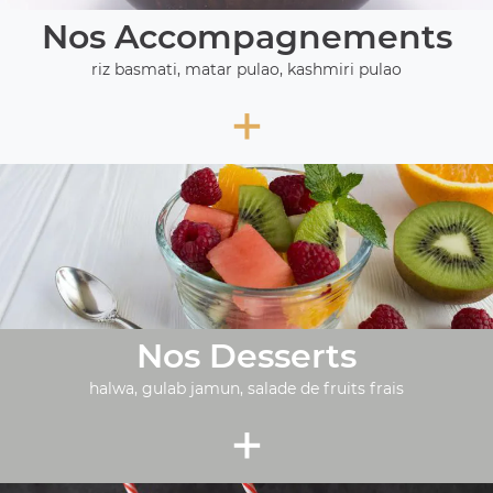
Nos Accompagnements
riz basmati, matar pulao, kashmiri pulao
+
Nos Desserts
halwa, gulab jamun, salade de fruits frais
+