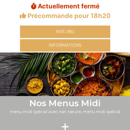
Actuellement fermé
Précommande pour 18h20
AVIS (86)
INFORMATIONS
Nos Menus Midi
menu midi spécial avec nan nature, menu midi spécial
+