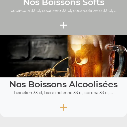
Nos Boissons Softs
coca-cola 33 cl, coca zéro 33 cl, coca-cola zero 33 cl, ...
+
Nos Boissons Alcoolisées
heineken 33 cl, bière indienne 33 cl, corona 33 cl, ...
+