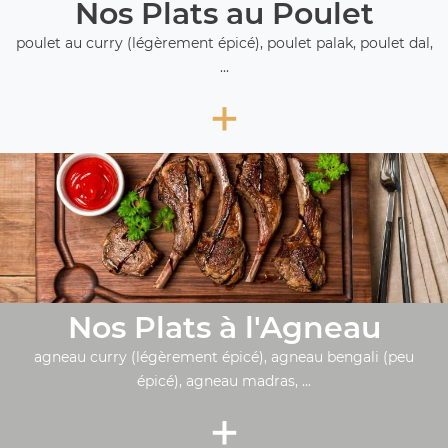
Nos Plats au Poulet
poulet au curry (légèrement épicé), poulet palak, poulet dal,
...
+
Nos Plats à l'Agneau
agneau curry (légèrement épicé), agneau bengali (peu
épicé), agneau madras, ...
+