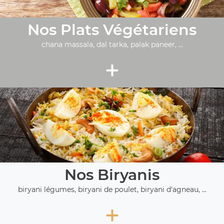
Nos Plats Végétariens
chana massala, dal tarka, palak paneer, ...
+
Nos Biryanis
biryani légumes, biryani de poulet, biryani d'agneau, ...
+