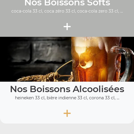
Nos Boissons Softs
coca-cola 33 cl, coca zéro 33 cl, coca-cola zero 33 cl, ...
+
Nos Boissons Alcoolisées
heineken 33 cl, bière indienne 33 cl, corona 33 cl, ...
+