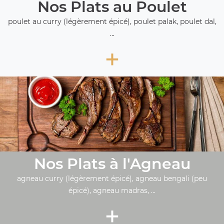
Nos Plats au Poulet
poulet au curry (légèrement épicé), poulet palak, poulet dal,
...
+
Nos Plats à l'Agneau
agneau curry (légèrement épicé), agneau bengali (peu
épicé), agneau madras, ...
+