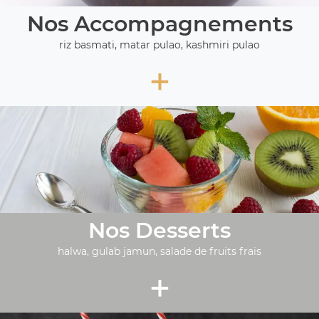
Nos Accompagnements
riz basmati, matar pulao, kashmiri pulao
+
Nos Desserts
halwa, gulab jamun, salade de fruits frais
+