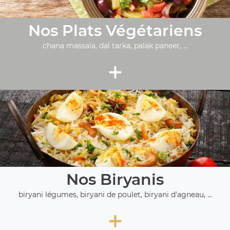
Nos Plats Végétariens
chana massala, dal tarka, palak paneer, ...
+
Nos Biryanis
biryani légumes, biryani de poulet, biryani d'agneau, ...
+