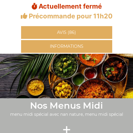
Actuellement fermé
Précommande pour 11h20
AVIS (86)
INFORMATIONS
Nos Menus Midi
menu midi spécial avec nan nature, menu midi spécial
+