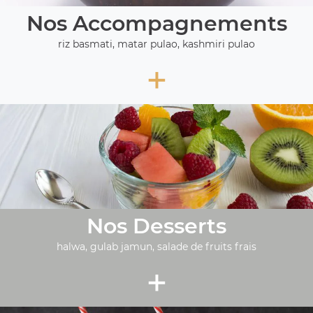
Nos Accompagnements
riz basmati, matar pulao, kashmiri pulao
+
Nos Desserts
halwa, gulab jamun, salade de fruits frais
+