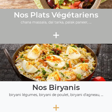
Nos Plats Végétariens
chana massala, dal tarka, palak paneer, ...
+
Nos Biryanis
biryani légumes, biryani de poulet, biryani d'agneau, ...
+