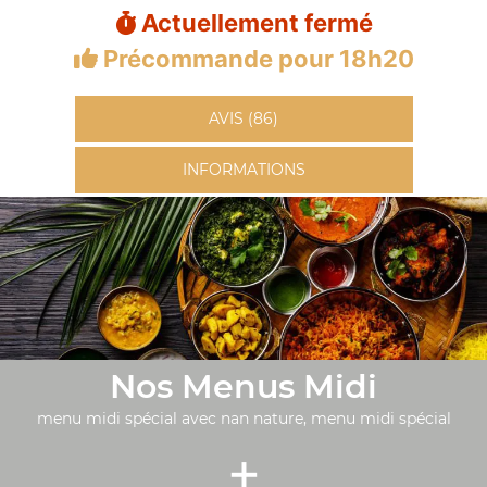
Actuellement fermé
Précommande pour 18h20
AVIS (86)
INFORMATIONS
Nos Menus Midi
menu midi spécial avec nan nature, menu midi spécial
+