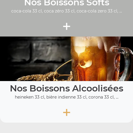
Nos Boissons Softs
coca-cola 33 cl, coca zéro 33 cl, coca-cola zero 33 cl, ...
+
Nos Boissons Alcoolisées
heineken 33 cl, bière indienne 33 cl, corona 33 cl, ...
+