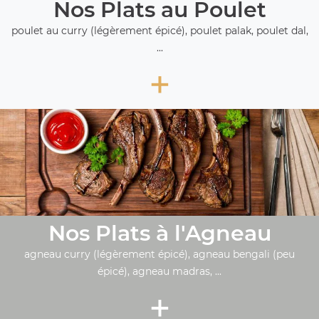
Nos Plats au Poulet
poulet au curry (légèrement épicé), poulet palak, poulet dal,
...
+
Nos Plats à l'Agneau
agneau curry (légèrement épicé), agneau bengali (peu
épicé), agneau madras, ...
+