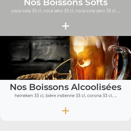
Nos Boissons Softs
coca-cola 33 cl, coca zéro 33 cl, coca-cola zero 33 cl, ...
+
Nos Boissons Alcoolisées
heineken 33 cl, bière indienne 33 cl, corona 33 cl, ...
+