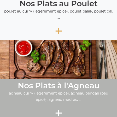
Nos Plats au Poulet
poulet au curry (légèrement épicé), poulet palak, poulet dal,
...
+
Nos Plats à l'Agneau
agneau curry (légèrement épicé), agneau bengali (peu
épicé), agneau madras, ...
+