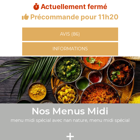
Actuellement fermé
Précommande pour 11h20
AVIS (86)
INFORMATIONS
Nos Menus Midi
menu midi spécial avec nan nature, menu midi spécial
+