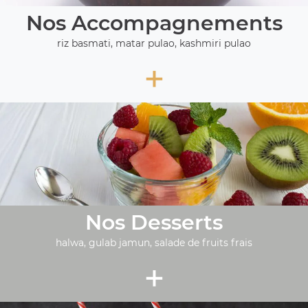
Nos Accompagnements
riz basmati, matar pulao, kashmiri pulao
+
Nos Desserts
halwa, gulab jamun, salade de fruits frais
+