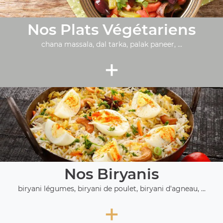
Nos Plats Végétariens
chana massala, dal tarka, palak paneer, ...
+
Nos Biryanis
biryani légumes, biryani de poulet, biryani d'agneau, ...
+