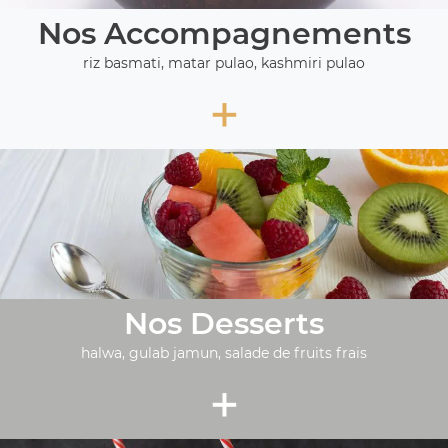
Nos Accompagnements
riz basmati, matar pulao, kashmiri pulao
+
Nos Desserts
halwa, gulab jamun, salade de fruits frais
+