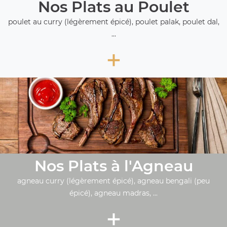
Nos Plats au Poulet
poulet au curry (légèrement épicé), poulet palak, poulet dal,
...
+
Nos Plats à l'Agneau
agneau curry (légèrement épicé), agneau bengali (peu
épicé), agneau madras, ...
+