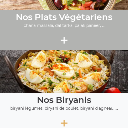
Nos Plats Végétariens
chana massala, dal tarka, palak paneer, ...
+
Nos Biryanis
biryani légumes, biryani de poulet, biryani d'agneau, ...
+