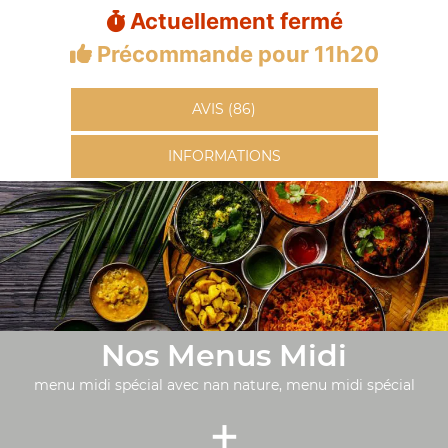
Actuellement fermé
Précommande pour 11h20
AVIS (86)
INFORMATIONS
Nos Menus Midi
menu midi spécial avec nan nature, menu midi spécial
+