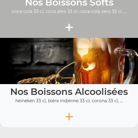
Nos Boissons Softs
coca-cola 33 cl, coca zéro 33 cl, coca-cola zero 33 cl, ...
+
Nos Boissons Alcoolisées
heineken 33 cl, bière indienne 33 cl, corona 33 cl, ...
+