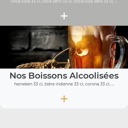
coca-cola 33 cl, coca zéro 33 cl, coca-cola zero 33 cl, ...
+
Nos Boissons Alcoolisées
heineken 33 cl, bière indienne 33 cl, corona 33 cl, ...
+