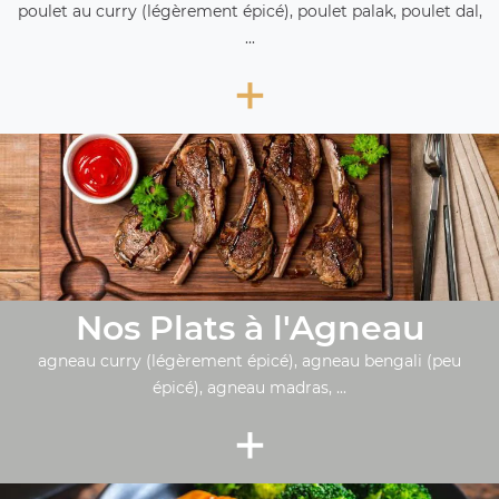
poulet au curry (légèrement épicé), poulet palak, poulet dal,
...
+
Nos Plats à l'Agneau
agneau curry (légèrement épicé), agneau bengali (peu
épicé), agneau madras, ...
+