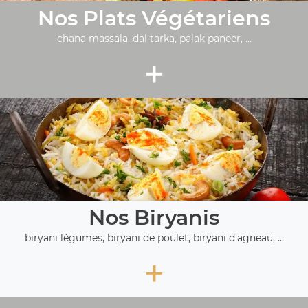
Nos Plats Végétariens
chana massala, dal tarka, palak paneer, ...
+
Nos Biryanis
biryani légumes, biryani de poulet, biryani d'agneau, ...
+