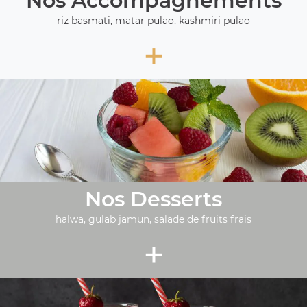
Nos Accompagnements
riz basmati, matar pulao, kashmiri pulao
+
Nos Desserts
halwa, gulab jamun, salade de fruits frais
+