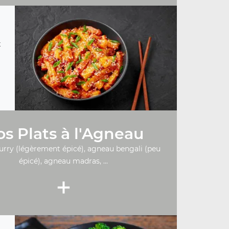
t
s Plats à l'Agneau
urry (légèrement épicé), agneau bengali (peu
épicé), agneau madras, ...
+