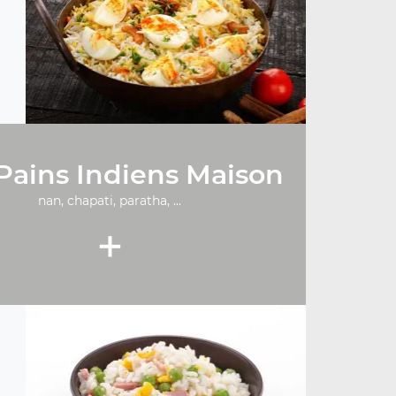
Pains Indiens Maison
nan, chapati, paratha, ...
+