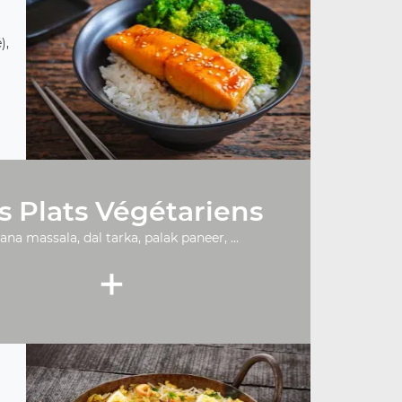
),
s Plats Végétariens
ana massala, dal tarka, palak paneer, ...
+