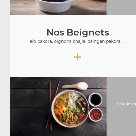
Nos Beignets
alo pakora, oignons bhajia, baingan pakora, ...
+
salade ra