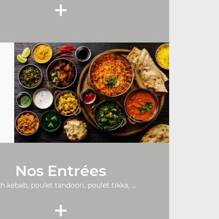
+
Nos Entrées
h kebab, poulet tandoori, poulet tikka, ...
+