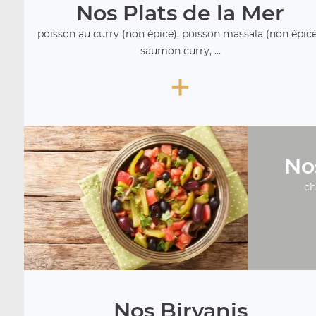
Nos Plats de la Mer
poisson au curry (non épicé), poisson massala (non épicé
saumon curry, ...
+
No
ch
Nos Biryanis