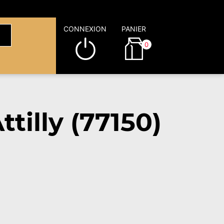
CONNEXION
PANIER
0
tilly (77150)