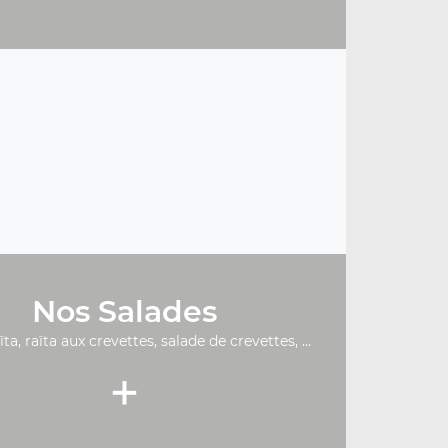
Nos Salades
ïta, raïta aux crevettes, salade de crevettes, ...
+