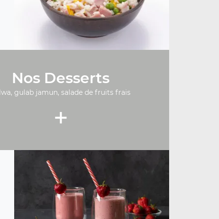
Nos Desserts
lwa, gulab jamun, salade de fruits frais
+