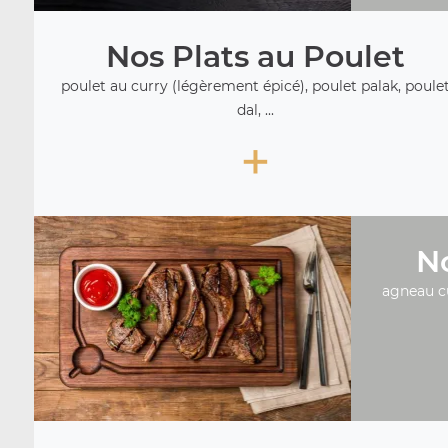
Nos Plats au Poulet
poulet au curry (légèrement épicé), poulet palak, poule
dal, ...
+
No
agneau c