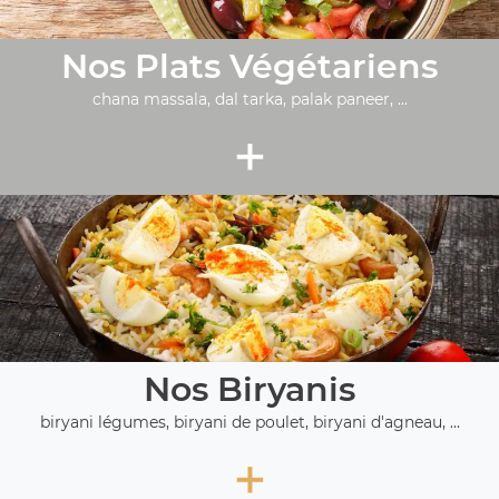
Nos Plats Végétariens
chana massala, dal tarka, palak paneer, ...
+
Nos Biryanis
biryani légumes, biryani de poulet, biryani d'agneau, ...
+