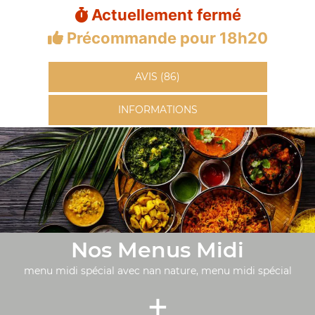
Actuellement fermé
Précommande pour 18h20
AVIS (86)
INFORMATIONS
Nos Menus Midi
menu midi spécial avec nan nature, menu midi spécial
+