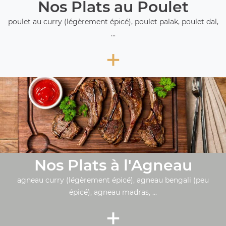
Nos Plats au Poulet
poulet au curry (légèrement épicé), poulet palak, poulet dal,
...
+
Nos Plats à l'Agneau
agneau curry (légèrement épicé), agneau bengali (peu
épicé), agneau madras, ...
+