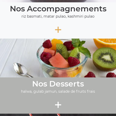
Nos Accompagnements
riz basmati, matar pulao, kashmiri pulao
+
Nos Desserts
halwa, gulab jamun, salade de fruits frais
+