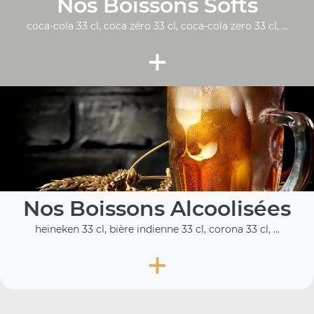
Nos Boissons Softs
coca-cola 33 cl, coca zéro 33 cl, coca-cola zero 33 cl, ...
+
Nos Boissons Alcoolisées
heineken 33 cl, bière indienne 33 cl, corona 33 cl, ...
+