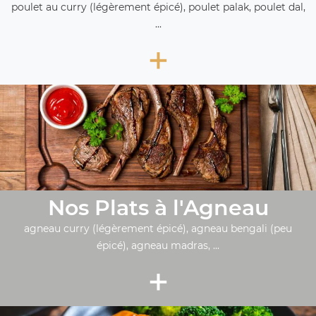
poulet au curry (légèrement épicé), poulet palak, poulet dal,
...
+
Nos Plats à l'Agneau
agneau curry (légèrement épicé), agneau bengali (peu
épicé), agneau madras, ...
+