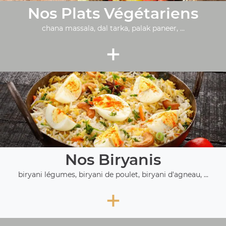
Nos Plats Végétariens
chana massala, dal tarka, palak paneer, ...
+
Nos Biryanis
biryani légumes, biryani de poulet, biryani d'agneau, ...
+