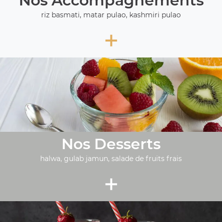
Nos Accompagnements
riz basmati, matar pulao, kashmiri pulao
+
Nos Desserts
halwa, gulab jamun, salade de fruits frais
+