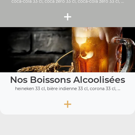
coca-cola 33 cl, coca zéro 33 cl, coca-cola zero 33 cl, ...
+
Nos Boissons Alcoolisées
heineken 33 cl, bière indienne 33 cl, corona 33 cl, ...
+