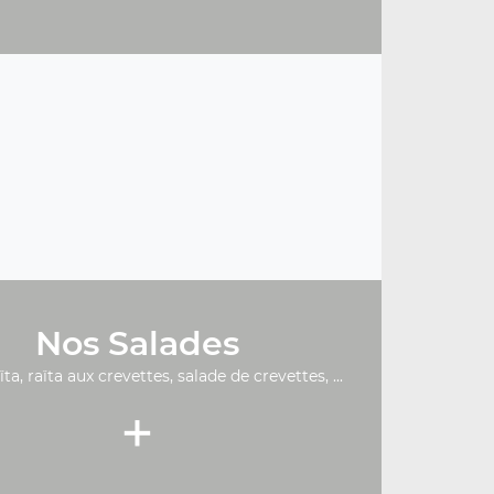
Nos Salades
ïta, raïta aux crevettes, salade de crevettes, ...
+