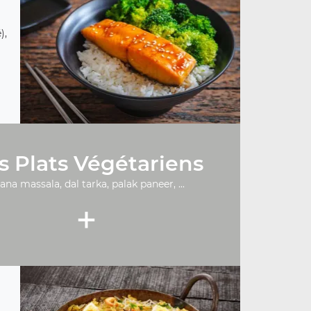
),
s Plats Végétariens
ana massala, dal tarka, palak paneer, ...
+