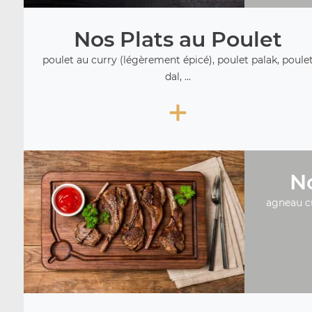
Nos Plats au Poulet
poulet au curry (légèrement épicé), poulet palak, poule
dal, ...
+
No
agneau c