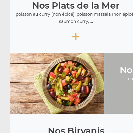
Nos Plats de la Mer
poisson au curry (non épicé), poisson massala (non épicé
saumon curry, ...
+
No
ch
Nos Biryanis