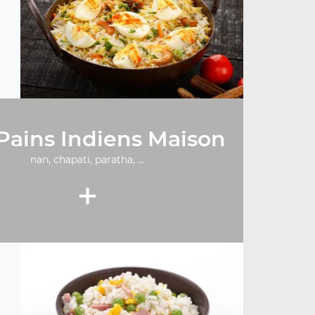
Pains Indiens Maison
nan, chapati, paratha, ...
+