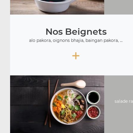
Nos Beignets
alo pakora, oignons bhajia, baingan pakora, ...
+
salade ra