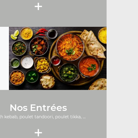
+
Nos Entrées
h kebab, poulet tandoori, poulet tikka, ...
+