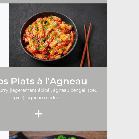
t
s Plats à l'Agneau
urry (légèrement épicé), agneau bengali (peu
épicé), agneau madras, ...
+