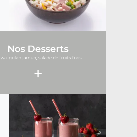
Nos Desserts
lwa, gulab jamun, salade de fruits frais
+