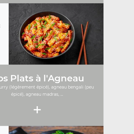
t
s Plats à l'Agneau
urry (légèrement épicé), agneau bengali (peu
épicé), agneau madras, ...
+