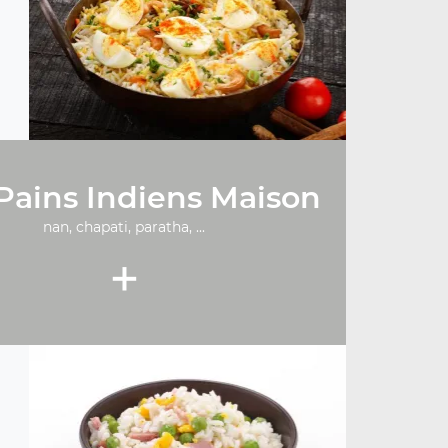
Pains Indiens Maison
nan, chapati, paratha, ...
+