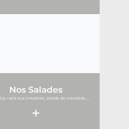
Nos Salades
ïta, raïta aux crevettes, salade de crevettes, ...
+