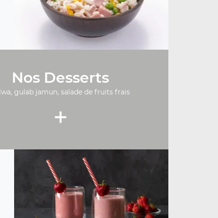
Nos Desserts
lwa, gulab jamun, salade de fruits frais
+