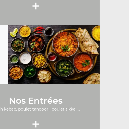
+
Nos Entrées
h kebab, poulet tandoori, poulet tikka, ...
+