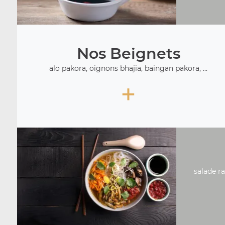
Nos Beignets
alo pakora, oignons bhajia, baingan pakora, ...
+
salade ra