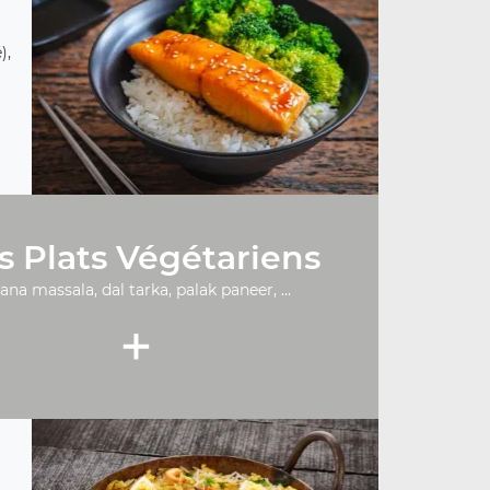
),
s Plats Végétariens
ana massala, dal tarka, palak paneer, ...
+