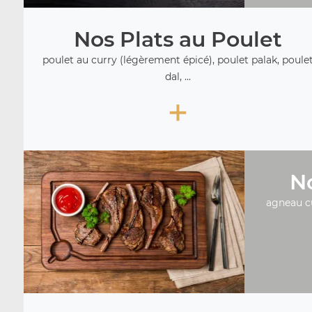
Nos Plats au Poulet
poulet au curry (légèrement épicé), poulet palak, poule
dal, ...
+
No
agneau c