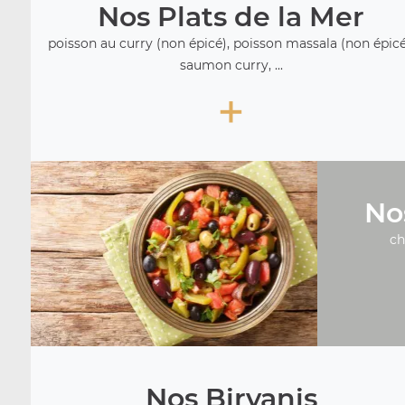
Nos Plats de la Mer
poisson au curry (non épicé), poisson massala (non épicé
saumon curry, ...
+
No
ch
Nos Biryanis