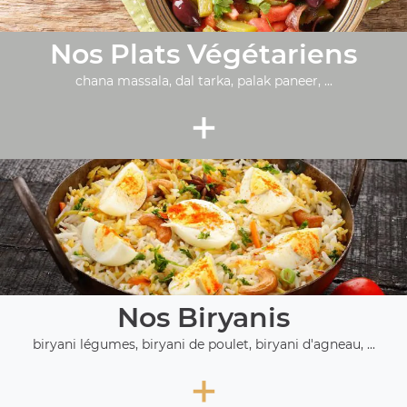
Nos Plats Végétariens
chana massala, dal tarka, palak paneer, ...
+
Nos Biryanis
biryani légumes, biryani de poulet, biryani d'agneau, ...
+