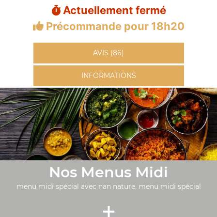
Actuellement fermé
Précommande pour 18h20
AVIS (86)
INFORMATIONS
Nos Menus Midi
menu midi spécial avec nan nature, menu midi spécial
+