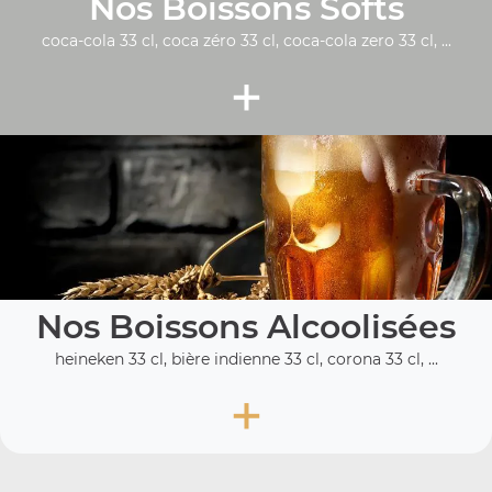
Nos Boissons Softs
coca-cola 33 cl, coca zéro 33 cl, coca-cola zero 33 cl, ...
+
Nos Boissons Alcoolisées
heineken 33 cl, bière indienne 33 cl, corona 33 cl, ...
+