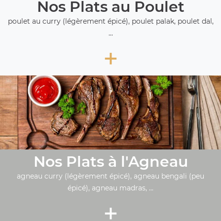
Nos Plats au Poulet
poulet au curry (légèrement épicé), poulet palak, poulet dal,
...
+
Nos Plats à l'Agneau
agneau curry (légèrement épicé), agneau bengali (peu
épicé), agneau madras, ...
+