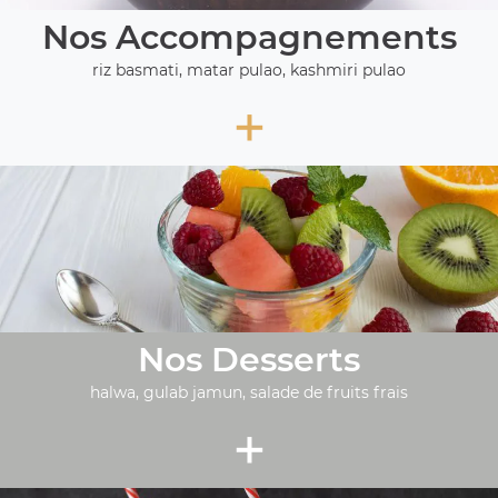
Nos Accompagnements
riz basmati, matar pulao, kashmiri pulao
+
Nos Desserts
halwa, gulab jamun, salade de fruits frais
+