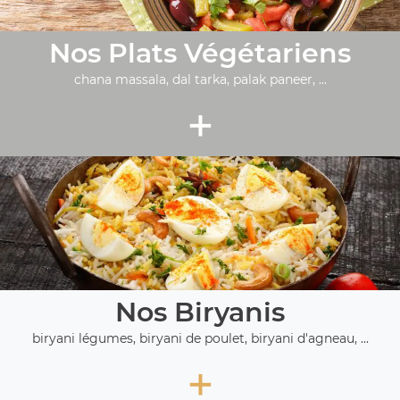
Nos Plats Végétariens
chana massala, dal tarka, palak paneer, ...
+
Nos Biryanis
biryani légumes, biryani de poulet, biryani d'agneau, ...
+