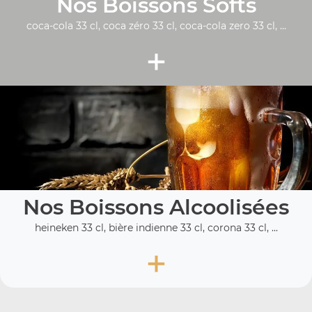
Nos Boissons Softs
coca-cola 33 cl, coca zéro 33 cl, coca-cola zero 33 cl, ...
+
Nos Boissons Alcoolisées
heineken 33 cl, bière indienne 33 cl, corona 33 cl, ...
+