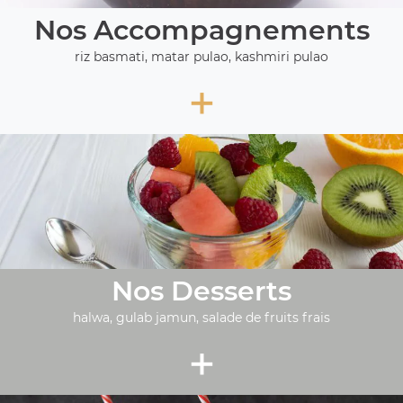
Nos Accompagnements
riz basmati, matar pulao, kashmiri pulao
+
Nos Desserts
halwa, gulab jamun, salade de fruits frais
+