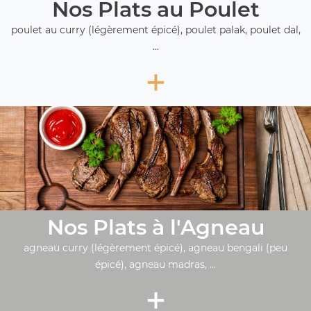
Nos Plats au Poulet
poulet au curry (légèrement épicé), poulet palak, poulet dal,
...
+
Nos Plats à l'Agneau
agneau curry (légèrement épicé), agneau bengali (peu
épicé), agneau madras, ...
+