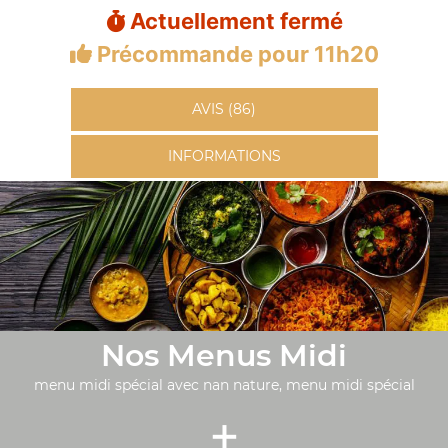
Actuellement fermé
Précommande pour 11h20
AVIS (86)
INFORMATIONS
Nos Menus Midi
menu midi spécial avec nan nature, menu midi spécial
+