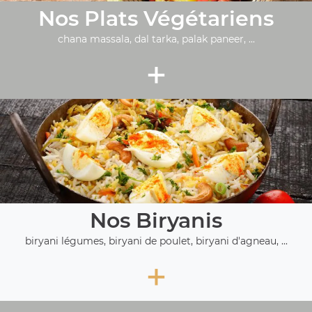
Nos Plats Végétariens
chana massala, dal tarka, palak paneer, ...
+
Nos Biryanis
biryani légumes, biryani de poulet, biryani d'agneau, ...
+