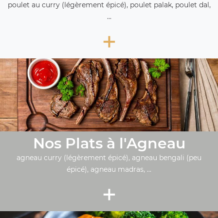
poulet au curry (légèrement épicé), poulet palak, poulet dal,
...
+
Nos Plats à l'Agneau
agneau curry (légèrement épicé), agneau bengali (peu
épicé), agneau madras, ...
+