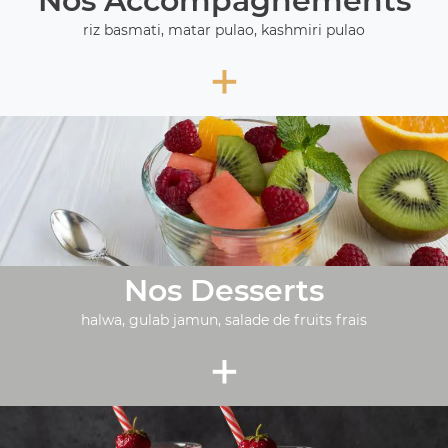
Nos Accompagnements
riz basmati, matar pulao, kashmiri pulao
+
Nos Desserts
halwa, gulab jamun, salade de fruits frais
+