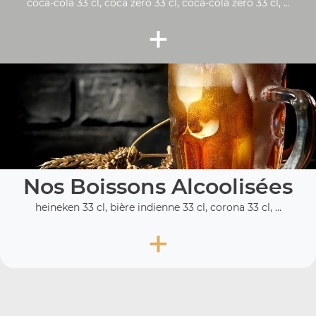
coca-cola 33 cl, coca zéro 33 cl, coca-cola zero 33 cl, ...
+
Nos Boissons Alcoolisées
heineken 33 cl, bière indienne 33 cl, corona 33 cl, ...
+