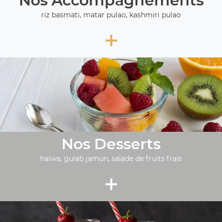
Nos Accompagnements
riz basmati, matar pulao, kashmiri pulao
+
Nos Desserts
halwa, gulab jamun, salade de fruits frais
+