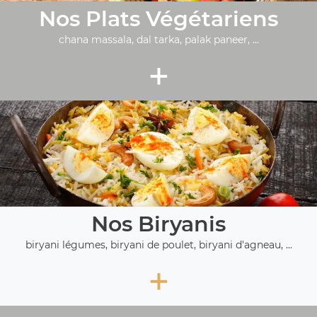
Nos Plats Végétariens
chana massala, dal tarka, palak paneer, ...
+
Nos Biryanis
biryani légumes, biryani de poulet, biryani d'agneau, ...
+