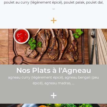
poulet au curry (légèrement épicé), poulet palak, poulet dal,
...
+
Nos Plats à l'Agneau
agneau curry (légèrement épicé), agneau bengali (peu
épicé), agneau madras, ...
+