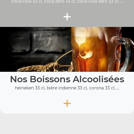
coca-cola 33 cl, coca zéro 33 cl, coca-cola zero 33 cl, ...
+
Nos Boissons Alcoolisées
heineken 33 cl, bière indienne 33 cl, corona 33 cl, ...
+