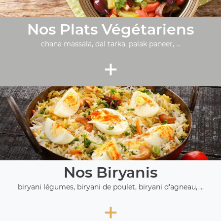
Nos Plats Végétariens
chana massala, dal tarka, palak paneer, ...
+
Nos Biryanis
biryani légumes, biryani de poulet, biryani d'agneau, ...
+