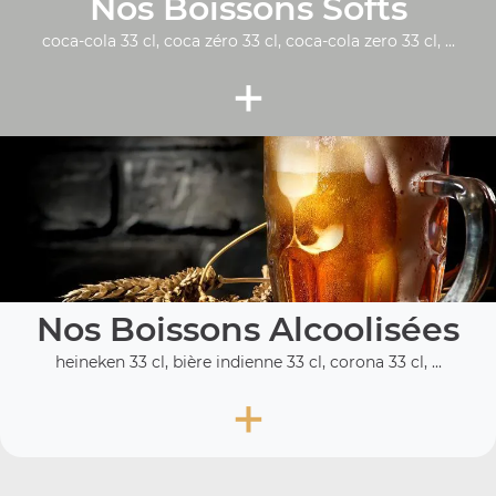
Nos Boissons Softs
coca-cola 33 cl, coca zéro 33 cl, coca-cola zero 33 cl, ...
+
Nos Boissons Alcoolisées
heineken 33 cl, bière indienne 33 cl, corona 33 cl, ...
+