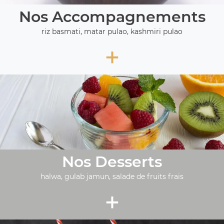
Nos Accompagnements
riz basmati, matar pulao, kashmiri pulao
+
Nos Desserts
halwa, gulab jamun, salade de fruits frais
+