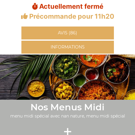
Actuellement fermé
Précommande pour 11h20
AVIS (86)
INFORMATIONS
Nos Menus Midi
menu midi spécial avec nan nature, menu midi spécial
+