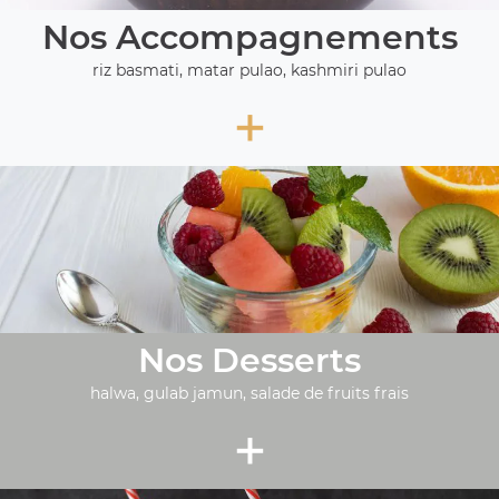
Nos Accompagnements
riz basmati, matar pulao, kashmiri pulao
+
Nos Desserts
halwa, gulab jamun, salade de fruits frais
+