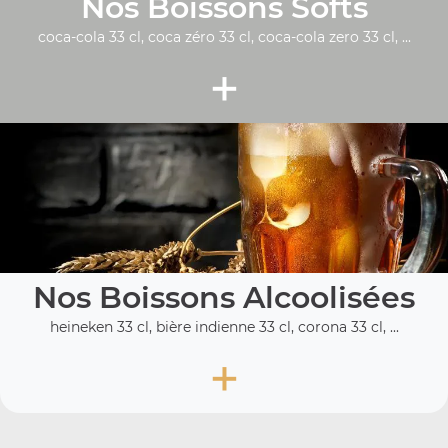
Nos Boissons Softs
coca-cola 33 cl, coca zéro 33 cl, coca-cola zero 33 cl, ...
+
Nos Boissons Alcoolisées
heineken 33 cl, bière indienne 33 cl, corona 33 cl, ...
+