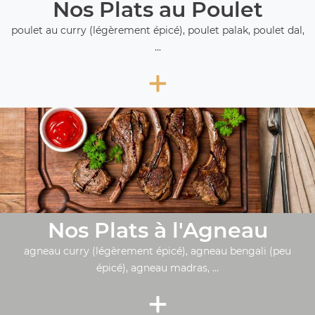
Nos Plats au Poulet
poulet au curry (légèrement épicé), poulet palak, poulet dal,
...
+
Nos Plats à l'Agneau
agneau curry (légèrement épicé), agneau bengali (peu
épicé), agneau madras, ...
+