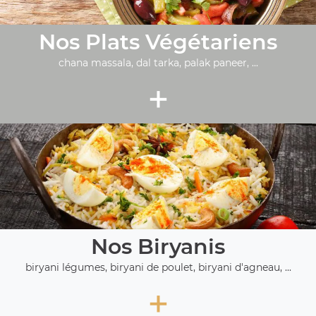
Nos Plats Végétariens
chana massala, dal tarka, palak paneer, ...
+
Nos Biryanis
biryani légumes, biryani de poulet, biryani d'agneau, ...
+