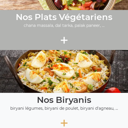
Nos Plats Végétariens
chana massala, dal tarka, palak paneer, ...
+
Nos Biryanis
biryani légumes, biryani de poulet, biryani d'agneau, ...
+