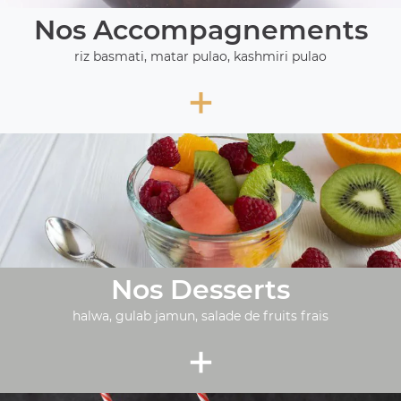
Nos Accompagnements
riz basmati, matar pulao, kashmiri pulao
+
Nos Desserts
halwa, gulab jamun, salade de fruits frais
+