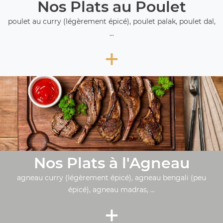
Nos Plats au Poulet
poulet au curry (légèrement épicé), poulet palak, poulet dal,
...
+
Nos Plats à l'Agneau
agneau curry (légèrement épicé), agneau bengali (peu
épicé), agneau madras, ...
+