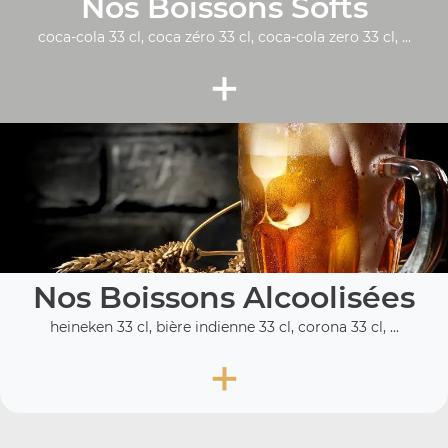
Nos Boissons Softs
coca-cola 33 cl, coca zéro 33 cl, coca-cola zero 33 cl, ...
+
Nos Boissons Alcoolisées
heineken 33 cl, bière indienne 33 cl, corona 33 cl, ...
+