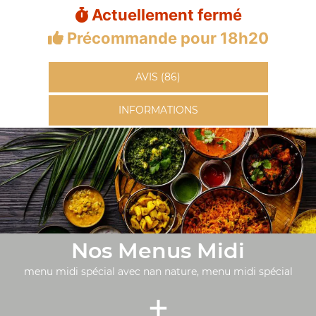
Actuellement fermé
Précommande pour 18h20
AVIS (86)
INFORMATIONS
Nos Menus Midi
menu midi spécial avec nan nature, menu midi spécial
+