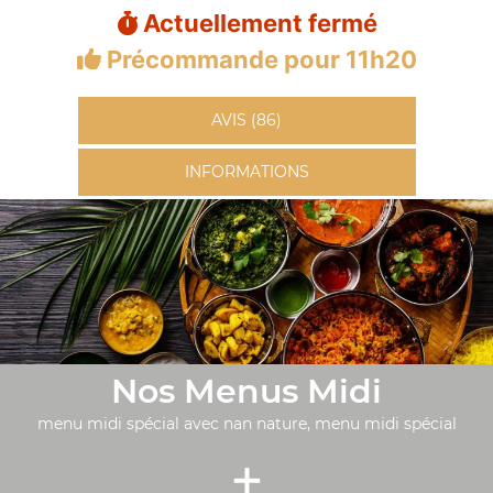
Actuellement fermé
Précommande pour 11h20
AVIS (86)
INFORMATIONS
Nos Menus Midi
menu midi spécial avec nan nature, menu midi spécial
+