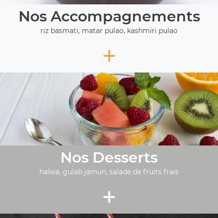
Nos Accompagnements
riz basmati, matar pulao, kashmiri pulao
+
Nos Desserts
halwa, gulab jamun, salade de fruits frais
+