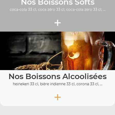
Nos Boissons Softs
coca-cola 33 cl, coca zéro 33 cl, coca-cola zero 33 cl, ...
+
Nos Boissons Alcoolisées
heineken 33 cl, bière indienne 33 cl, corona 33 cl, ...
+