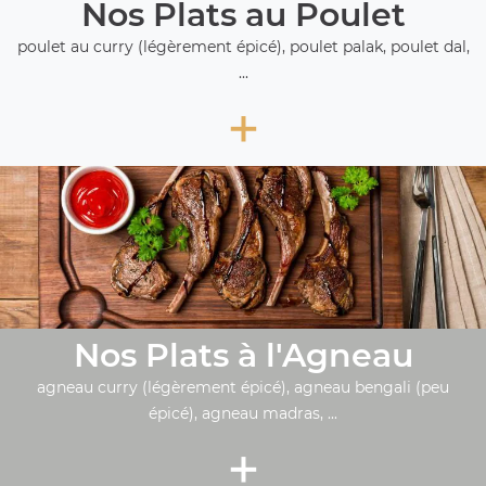
Nos Plats au Poulet
poulet au curry (légèrement épicé), poulet palak, poulet dal,
...
+
Nos Plats à l'Agneau
agneau curry (légèrement épicé), agneau bengali (peu
épicé), agneau madras, ...
+