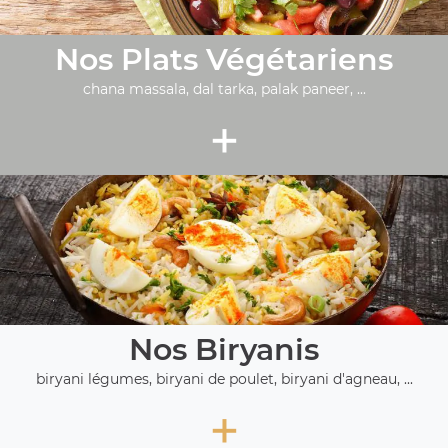
Nos Plats Végétariens
chana massala, dal tarka, palak paneer, ...
+
Nos Biryanis
biryani légumes, biryani de poulet, biryani d'agneau, ...
+