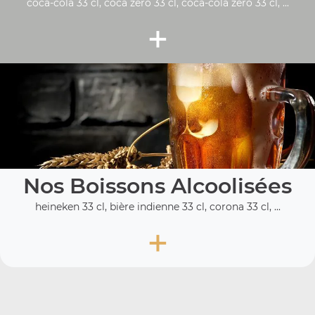
coca-cola 33 cl, coca zéro 33 cl, coca-cola zero 33 cl, ...
+
Nos Boissons Alcoolisées
heineken 33 cl, bière indienne 33 cl, corona 33 cl, ...
+