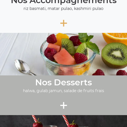
Nos Accompagnements
riz basmati, matar pulao, kashmiri pulao
+
Nos Desserts
halwa, gulab jamun, salade de fruits frais
+