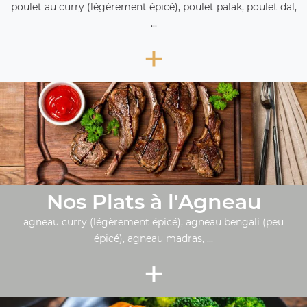
poulet au curry (légèrement épicé), poulet palak, poulet dal,
...
+
Nos Plats à l'Agneau
agneau curry (légèrement épicé), agneau bengali (peu
épicé), agneau madras, ...
+