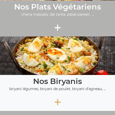
Nos Plats Végétariens
chana massala, dal tarka, palak paneer, ...
+
Nos Biryanis
biryani légumes, biryani de poulet, biryani d'agneau, ...
+