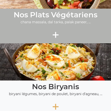
Nos Plats Végétariens
chana massala, dal tarka, palak paneer, ...
+
Nos Biryanis
biryani légumes, biryani de poulet, biryani d'agneau, ...
+