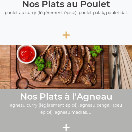
Nos Plats au Poulet
poulet au curry (légèrement épicé), poulet palak, poulet dal,
...
+
Nos Plats à l'Agneau
agneau curry (légèrement épicé), agneau bengali (peu
épicé), agneau madras, ...
+