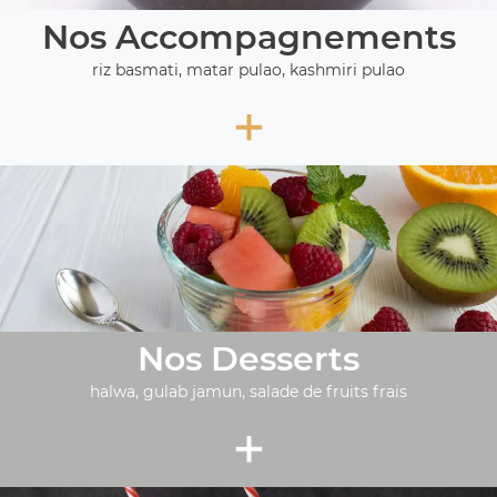
Nos Accompagnements
riz basmati, matar pulao, kashmiri pulao
+
Nos Desserts
halwa, gulab jamun, salade de fruits frais
+