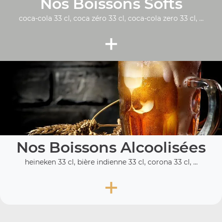
Nos Boissons Softs
coca-cola 33 cl, coca zéro 33 cl, coca-cola zero 33 cl, ...
+
Nos Boissons Alcoolisées
heineken 33 cl, bière indienne 33 cl, corona 33 cl, ...
+