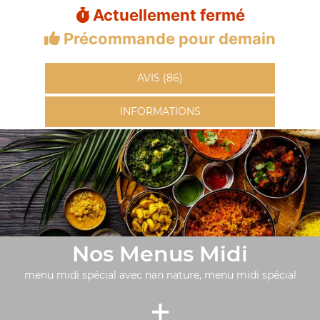
Actuellement fermé
Précommande pour demain
AVIS (86)
INFORMATIONS
Nos Menus Midi
menu midi spécial avec nan nature, menu midi spécial
+