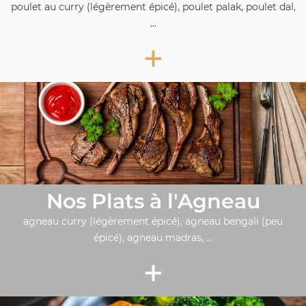
poulet au curry (légèrement épicé), poulet palak, poulet dal,
...
+
Nos Plats à l'Agneau
agneau curry (légèrement épicé), agneau bengali (peu
épicé), agneau madras, ...
+