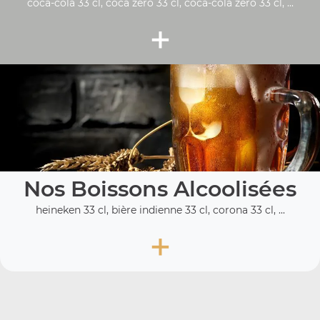
coca-cola 33 cl, coca zéro 33 cl, coca-cola zero 33 cl, ...
+
Nos Boissons Alcoolisées
heineken 33 cl, bière indienne 33 cl, corona 33 cl, ...
+