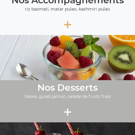
Nos Accompagnements
riz basmati, matar pulao, kashmiri pulao
+
Nos Desserts
halwa, gulab jamun, salade de fruits frais
+