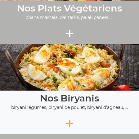
Nos Plats Végétariens
chana massala, dal tarka, palak paneer, ...
+
Nos Biryanis
biryani légumes, biryani de poulet, biryani d'agneau, ...
+