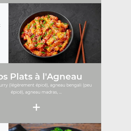
t
s Plats à l'Agneau
urry (légèrement épicé), agneau bengali (peu
épicé), agneau madras, ...
+