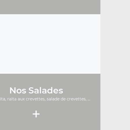
Nos Salades
ïta, raïta aux crevettes, salade de crevettes, ...
+