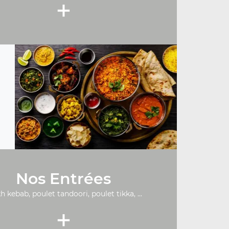
+
Nos Entrées
h kebab, poulet tandoori, poulet tikka, ...
+