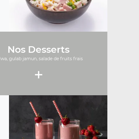
Nos Desserts
lwa, gulab jamun, salade de fruits frais
+