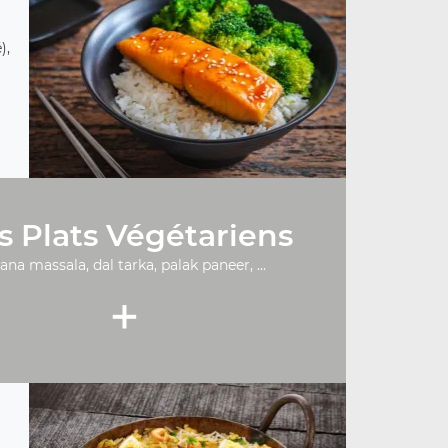
),
s Plats Végétariens
ana massala, dal tarka, palak paneer, ...
+