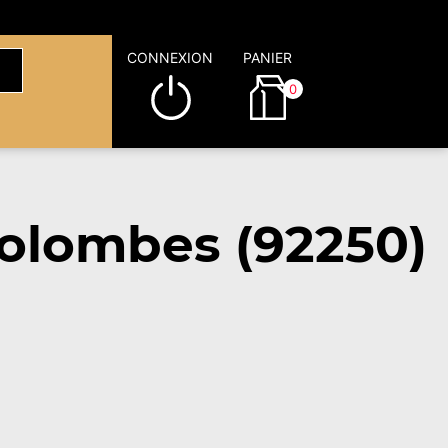
CONNEXION
PANIER
0
olombes (92250)