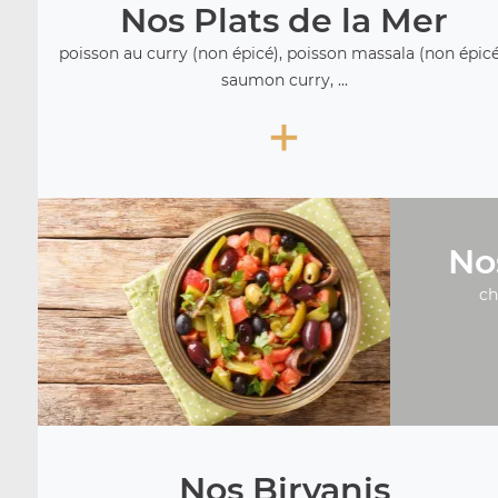
Nos Plats de la Mer
poisson au curry (non épicé), poisson massala (non épicé
saumon curry, ...
+
No
ch
Nos Biryanis