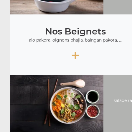
Nos Beignets
alo pakora, oignons bhajia, baingan pakora, ...
+
salade ra