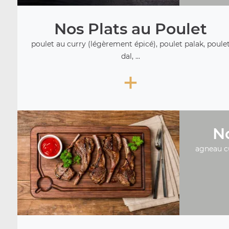
Nos Plats au Poulet
poulet au curry (légèrement épicé), poulet palak, poule
dal, ...
+
No
agneau c