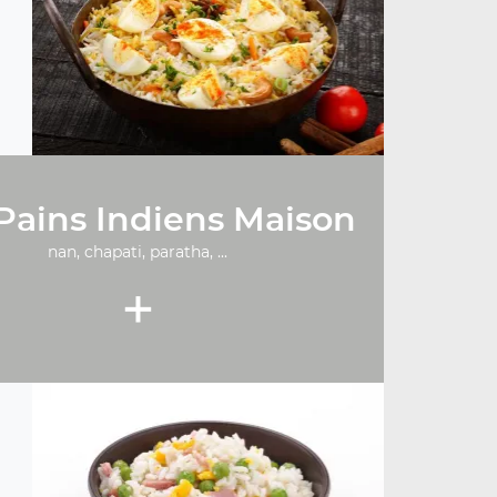
Pains Indiens Maison
nan, chapati, paratha, ...
+