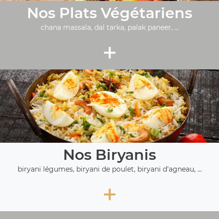
Nos Plats Végétariens
chana massala, dal tarka, palak paneer, ...
+
Nos Biryanis
biryani légumes, biryani de poulet, biryani d'agneau, ...
+