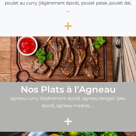
poulet au curry (légèrement épicé), poulet palak, poulet dal,
...
+
Nos Plats à l'Agneau
agneau curry (légèrement épicé), agneau bengali (peu
épicé), agneau madras, ...
+