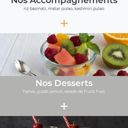
Nos Accompagnements
riz basmati, matar pulao, kashmiri pulao
+
Nos Desserts
halwa, gulab jamun, salade de fruits frais
+