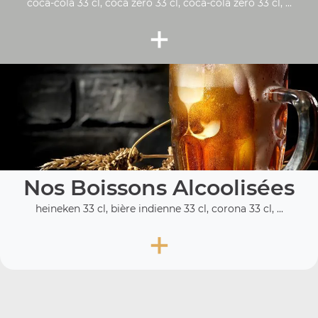
coca-cola 33 cl, coca zéro 33 cl, coca-cola zero 33 cl, ...
+
Nos Boissons Alcoolisées
heineken 33 cl, bière indienne 33 cl, corona 33 cl, ...
+