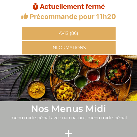
Actuellement fermé
Précommande pour 11h20
AVIS (86)
INFORMATIONS
Nos Menus Midi
menu midi spécial avec nan nature, menu midi spécial
+