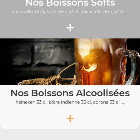
Nos Boissons Softs
coca-cola 33 cl, coca zéro 33 cl, coca-cola zero 33 cl, ...
+
Nos Boissons Alcoolisées
heineken 33 cl, bière indienne 33 cl, corona 33 cl, ...
+