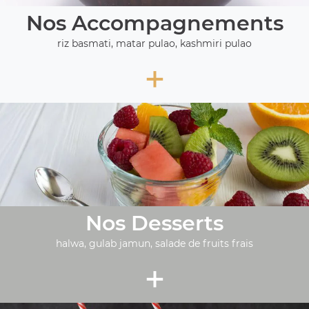
Nos Accompagnements
riz basmati, matar pulao, kashmiri pulao
+
Nos Desserts
halwa, gulab jamun, salade de fruits frais
+