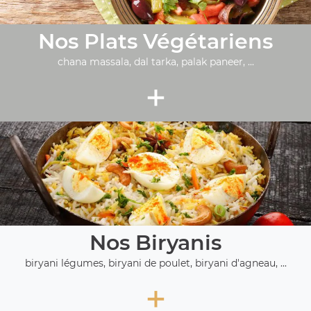
Nos Plats Végétariens
chana massala, dal tarka, palak paneer, ...
+
Nos Biryanis
biryani légumes, biryani de poulet, biryani d'agneau, ...
+