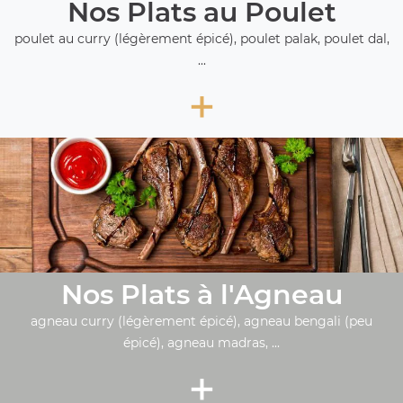
Nos Plats au Poulet
poulet au curry (légèrement épicé), poulet palak, poulet dal,
...
+
Nos Plats à l'Agneau
agneau curry (légèrement épicé), agneau bengali (peu
épicé), agneau madras, ...
+