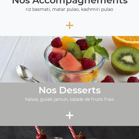
Nos Accompagnements
riz basmati, matar pulao, kashmiri pulao
+
Nos Desserts
halwa, gulab jamun, salade de fruits frais
+