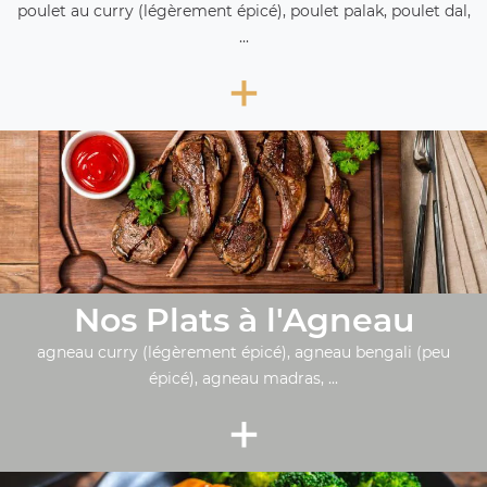
poulet au curry (légèrement épicé), poulet palak, poulet dal,
...
+
Nos Plats à l'Agneau
agneau curry (légèrement épicé), agneau bengali (peu
épicé), agneau madras, ...
+