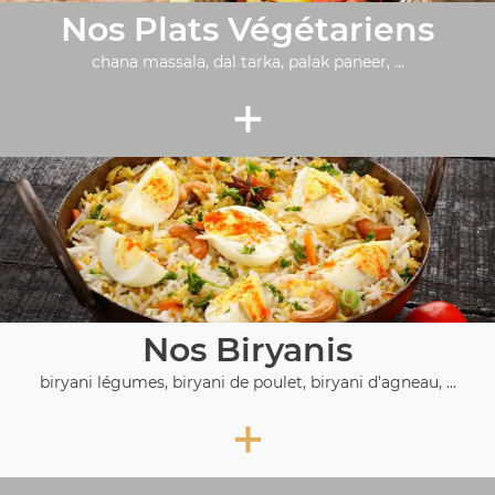
Nos Plats Végétariens
chana massala, dal tarka, palak paneer, ...
+
Nos Biryanis
biryani légumes, biryani de poulet, biryani d'agneau, ...
+