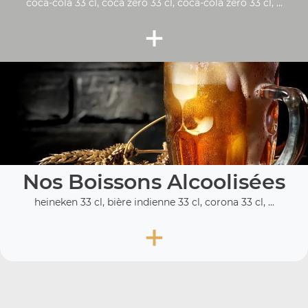
coca-cola 33 cl, coca zéro 33 cl, coca-cola zero 33 cl, ...
+
Nos Boissons Alcoolisées
heineken 33 cl, bière indienne 33 cl, corona 33 cl, ...
+