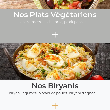
Nos Plats Végétariens
chana massala, dal tarka, palak paneer, ...
+
Nos Biryanis
biryani légumes, biryani de poulet, biryani d'agneau, ...
+