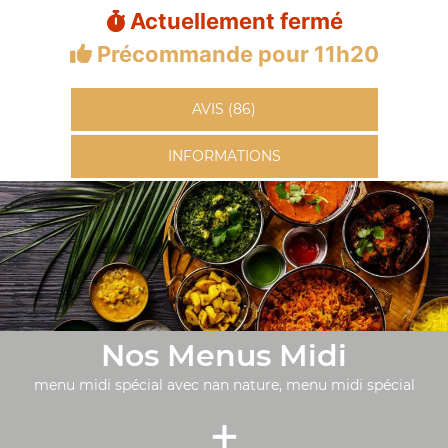
Actuellement fermé
Précommande pour 11h20
AVIS (86)
INFORMATIONS
Nos Menus Midi
menu midi spécial avec nan nature, menu midi spécial
+