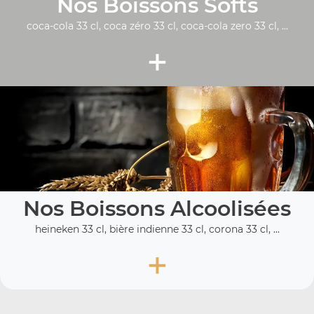
Nos Boissons Softs
coca-cola 33 cl, coca zéro 33 cl, coca-cola zero 33 cl, ...
+
Nos Boissons Alcoolisées
heineken 33 cl, bière indienne 33 cl, corona 33 cl, ...
+