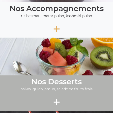
Nos Accompagnements
riz basmati, matar pulao, kashmiri pulao
+
Nos Desserts
halwa, gulab jamun, salade de fruits frais
+