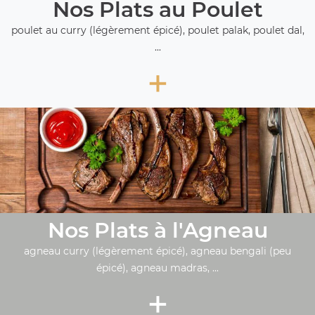
Nos Plats au Poulet
poulet au curry (légèrement épicé), poulet palak, poulet dal,
...
+
Nos Plats à l'Agneau
agneau curry (légèrement épicé), agneau bengali (peu
épicé), agneau madras, ...
+